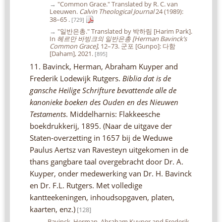
→
"Common Grace." Translated by R. C. van
Leeuwen.
Calvin Theological Journal
24 (1989):
38–65 .
[729]
→
"일반은총." Translated by 박하림 [Harim Park].
In
헤르만 바빙크의 일반은총 [Herman Bavinck’s
Common Grace]
, 12–73. 군포 [Gunpo]: 다함
[Daham], 2021.
[895]
11. Bavinck, Herman, Abraham Kuyper and
Frederik Lodewijk Rutgers.
Biblia dat is de
gansche Heilige Schrifture bevattende alle de
kanonieke boeken des Ouden en des Nieuwen
Testaments
. Middelharnis: Flakkeesche
boekdrukkerij, 1895. (Naar de uitgave der
Staten-overzetting in 1657 bij de Weduwe
Paulus Aertsz van Ravesteyn uitgekomen in de
thans gangbare taal overgebracht door Dr. A.
Kuyper, onder medewerking van Dr. H. Bavinck
en Dr. F.L. Rutgers. Met volledige
kantteekeningen, inhoudsopgaven, platen,
kaarten, enz.)
[128]
←
Bavinck, Herman, Abraham Kuyper and Frederik