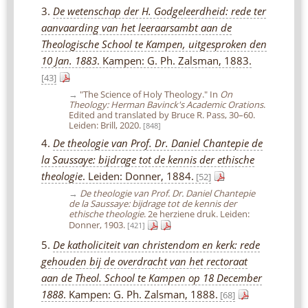
3.
De wetenschap der H. Godgeleerdheid: rede ter
aanvaarding van het leeraarsambt aan de
Theologische School te Kampen, uitgesproken den
10 Jan. 1883
. Kampen: G. Ph. Zalsman, 1883.
[43]
→
"The Science of Holy Theology." In
On
Theology: Herman Bavinck's Academic Orations
.
Edited and translated by Bruce R. Pass, 30–60.
Leiden: Brill, 2020.
[848]
4.
De theologie van Prof. Dr. Daniel Chantepie de
la Saussaye: bijdrage tot de kennis der ethische
theologie
. Leiden: Donner, 1884.
[52]
→
De theologie van Prof. Dr. Daniel Chantepie
de la Saussaye: bijdrage tot de kennis der
ethische theologie
. 2e herziene druk. Leiden:
Donner, 1903.
[421]
5.
De katholiciteit van christendom en kerk: rede
gehouden bij de overdracht van het rectoraat
aan de Theol. School te Kampen op 18 December
1888
. Kampen: G. Ph. Zalsman, 1888.
[68]