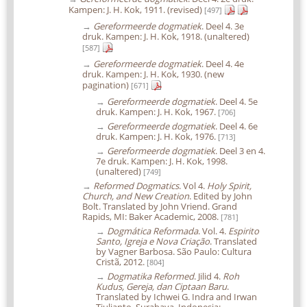
Kampen: J. H. Kok, 1911. (revised)
[497]
→
Gereformeerde dogmatiek
. Deel 4. 3e
druk. Kampen: J. H. Kok, 1918. (unaltered)
[587]
→
Gereformeerde dogmatiek
. Deel 4. 4e
druk. Kampen: J. H. Kok, 1930. (new
pagination)
[671]
→
Gereformeerde dogmatiek
. Deel 4. 5e
druk. Kampen: J. H. Kok, 1967.
[706]
→
Gereformeerde dogmatiek
. Deel 4. 6e
druk. Kampen: J. H. Kok, 1976.
[713]
→
Gereformeerde dogmatiek
. Deel 3 en 4.
7e druk. Kampen: J. H. Kok, 1998.
(unaltered)
[749]
→
Reformed Dogmatics
. Vol 4.
Holy Spirit,
Church, and New Creation
. Edited by John
Bolt. Translated by John Vriend. Grand
Rapids, MI: Baker Academic, 2008.
[781]
→
Dogmática Reformada
. Vol. 4.
Espirito
Santo, Igreja e Nova Criação
. Translated
by Vagner Barbosa. São Paulo: Cultura
Cristã, 2012.
[804]
→
Dogmatika Reformed
. Jilid 4.
Roh
Kudus, Gereja, dan Ciptaan Baru
.
Translated by Ichwei G. Indra and Irwan
Tjulianto. Surabaya, Indonesia: