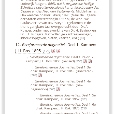
Lodewijk Rutgers.
Biblia dat is de gansche Heilige
Schrifture bevattende alle de kanonieke boeken des
Ouden en des Nieuwen Testaments
. Middelharnis:
Flakkeesche boekdrukkerij, 1890. (Naar de uitgave
der Staten-overzetting in 1657 bij de Weduwe
Paulus Aertsz van Ravesteyn uitgekomen in de
thans gangbare taal overgebracht door Dr. A.
Kuyper, onder medewerking van Dr. H. Bavinck en
Dr. F.L. Rutgers. Met volledige kantteekeningen,
inhoudsopgaven, platen, kaarten, enz.)
[91]
12.
Gereformeerde dogmatiek
. Deel 1. Kampen:
J. H. Bos, 1895.
[129]
→
Gereformeerde dogmatiek
. Deel 1. 2e druk.
Kampen: J. H. Bos, 1906. (revised)
[450]
→
Gereformeerde dogmatiek
. Deel 1. 3e
druk. Kampen: J. H. Kok, 1918. (unaltered)
[584]
→
Gereformeerde dogmatiek
. Deel 1. 4e
druk. Kampen: J. H. Kok, 1928. (new
pagination)
[666]
→
Gereformeerde dogmatiek
. Deel 1. 5e
druk. Kampen: J. H. Kok, 1967.
[703]
→
Gereformeerde dogmatiek
. Deel 1. 6e
druk. Kampen: J. H. Kok, 1976.
[710]
→
Gereformeerde dogmatiek
. Deel 1 en 2.