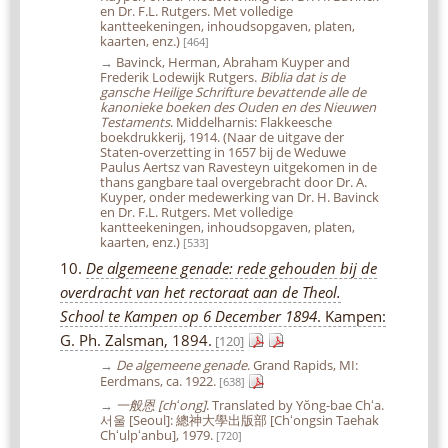
en Dr. F.L. Rutgers. Met volledige
kantteekeningen, inhoudsopgaven, platen,
kaarten, enz.)
[464]
→
Bavinck, Herman, Abraham Kuyper and
Frederik Lodewijk Rutgers.
Biblia dat is de
gansche Heilige Schrifture bevattende alle de
kanonieke boeken des Ouden en des Nieuwen
Testaments
. Middelharnis: Flakkeesche
boekdrukkerij, 1914. (Naar de uitgave der
Staten-overzetting in 1657 bij de Weduwe
Paulus Aertsz van Ravesteyn uitgekomen in de
thans gangbare taal overgebracht door Dr. A.
Kuyper, onder medewerking van Dr. H. Bavinck
en Dr. F.L. Rutgers. Met volledige
kantteekeningen, inhoudsopgaven, platen,
kaarten, enz.)
[533]
10.
De algemeene genade: rede gehouden bij de
overdracht van het rectoraat aan de Theol.
School te Kampen op 6 December 1894
. Kampen:
G. Ph. Zalsman, 1894.
[120]
→
De algemeene genade
. Grand Rapids, MI:
Eerdmans, ca. 1922.
[638]
→
一般恩 [chʻong]
. Translated by Yŏng-bae Chʻa.
서울 [Seoul]: 總神大學出版部 [Chʻongsin Taehak
Chʻulpʻanbu], 1979.
[720]