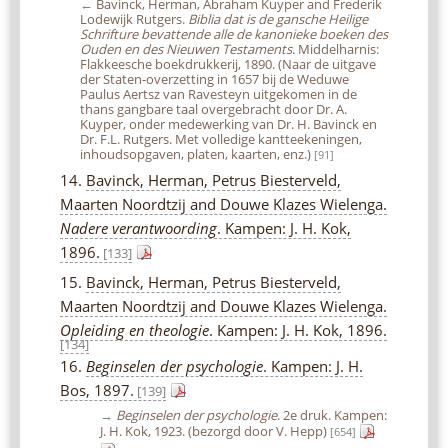
←
Bavinck, Herman, Abraham Kuyper and Frederik
Lodewijk Rutgers.
Biblia dat is de gansche Heilige
Schrifture bevattende alle de kanonieke boeken des
Ouden en des Nieuwen Testaments
. Middelharnis:
Flakkeesche boekdrukkerij, 1890. (Naar de uitgave
der Staten-overzetting in 1657 bij de Weduwe
Paulus Aertsz van Ravesteyn uitgekomen in de
thans gangbare taal overgebracht door Dr. A.
Kuyper, onder medewerking van Dr. H. Bavinck en
Dr. F.L. Rutgers. Met volledige kantteekeningen,
inhoudsopgaven, platen, kaarten, enz.)
[91]
14.
Bavinck, Herman, Petrus Biesterveld,
Maarten Noordtzij and Douwe Klazes Wielenga.
Nadere verantwoording
. Kampen: J. H. Kok,
1896.
[133]
15.
Bavinck, Herman, Petrus Biesterveld,
Maarten Noordtzij and Douwe Klazes Wielenga.
Opleiding en theologie
. Kampen: J. H. Kok, 1896.
[134]
16.
Beginselen der psychologie
. Kampen: J. H.
Bos, 1897.
[139]
→
Beginselen der psychologie
. 2e druk. Kampen:
J. H. Kok, 1923. (bezorgd door V. Hepp)
[654]