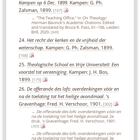
Kampen op 6 Dec. 1899
. Kampen: G. Ph.
Zalsman, 1899.
[167]
→
"The Teaching Office." In
On Theology:
Herman Bavinck's Academic Orations
. Edited
and translated by Bruce R. Pass, 61–106. Leiden:
Brill, 2020.
[849]
24.
Het recht der kerken en de vrijheid der
wetenschap
. Kampen: G. Ph. Zalsman, 1899.
[168]
25.
Theologische School en Vrije Universiteit: Een
voorstel tot vereeniging
. Kampen: J. H. Bos,
1899.
[175]
26.
De offerande des lofs: overdenkingen vóór en
na de toelating tot het heilige avondmaal
. 's
Gravenhage: Fred. H. Verschoor, 1901.
[302]
→
De offerande des lofs: overdenkingen vóór en
na de toelating tot het heilige avondmaal
. 2e
druk. 's Gravenhage: Fred. H. Verschoor, 1901.
[303]
→
De offerande des lofs: overdenkingen vóór en
na de toelating tot het heilige avondmaal
. 3e