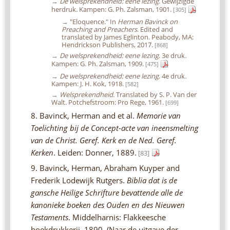
→
De welsprekendheid: eene lezing
. Gewijzigde
herdruk. Kampen: G. Ph. Zalsman, 1901.
[305]
→
"Eloquence." In
Herman Bavinck on
Preaching and Preachers
. Edited and
translated by James Eglinton. Peabody, MA:
Hendrickson Publishers, 2017.
[868]
→
De welsprekendheid: eene lezing
. 3e druk.
Kampen: G. Ph. Zalsman, 1909.
[475]
→
De welsprekendheid: eene lezing
. 4e druk.
Kampen: J. H. Kok, 1918.
[582]
→
Welsprekendheid
. Translated by S. P. Van der
Walt. Potchefstroom: Pro Rege, 1961.
[699]
8. Bavinck, Herman and et al.
Memorie van
Toelichting bij de Concept-acte van ineensmelting
van de Christ. Geref. Kerk en de Ned. Geref.
Kerken
. Leiden: Donner, 1889.
[83]
9. Bavinck, Herman, Abraham Kuyper and
Frederik Lodewijk Rutgers.
Biblia dat is de
gansche Heilige Schrifture bevattende alle de
kanonieke boeken des Ouden en des Nieuwen
Testaments
. Middelharnis: Flakkeesche
boekdrukkerij, 1890. (Naar de uitgave der