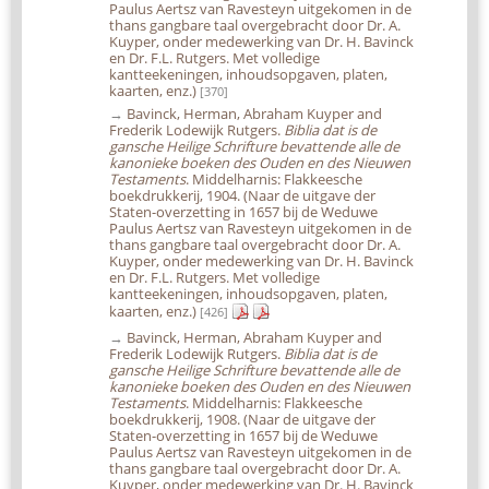
Paulus Aertsz van Ravesteyn uitgekomen in de
thans gangbare taal overgebracht door Dr. A.
Kuyper, onder medewerking van Dr. H. Bavinck
en Dr. F.L. Rutgers. Met volledige
kantteekeningen, inhoudsopgaven, platen,
kaarten, enz.)
[370]
→
Bavinck, Herman, Abraham Kuyper and
Frederik Lodewijk Rutgers.
Biblia dat is de
gansche Heilige Schrifture bevattende alle de
kanonieke boeken des Ouden en des Nieuwen
Testaments
. Middelharnis: Flakkeesche
boekdrukkerij, 1904. (Naar de uitgave der
Staten-overzetting in 1657 bij de Weduwe
Paulus Aertsz van Ravesteyn uitgekomen in de
thans gangbare taal overgebracht door Dr. A.
Kuyper, onder medewerking van Dr. H. Bavinck
en Dr. F.L. Rutgers. Met volledige
kantteekeningen, inhoudsopgaven, platen,
kaarten, enz.)
[426]
→
Bavinck, Herman, Abraham Kuyper and
Frederik Lodewijk Rutgers.
Biblia dat is de
gansche Heilige Schrifture bevattende alle de
kanonieke boeken des Ouden en des Nieuwen
Testaments
. Middelharnis: Flakkeesche
boekdrukkerij, 1908. (Naar de uitgave der
Staten-overzetting in 1657 bij de Weduwe
Paulus Aertsz van Ravesteyn uitgekomen in de
thans gangbare taal overgebracht door Dr. A.
Kuyper, onder medewerking van Dr. H. Bavinck