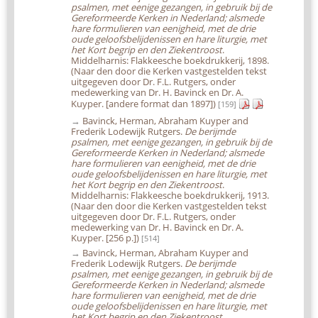
psalmen, met eenige gezangen, in gebruik bij de
Gereformeerde Kerken in Nederland; alsmede
hare formulieren van eenigheid, met de drie
oude geloofsbelijdenissen en hare liturgie, met
het Kort begrip en den Ziekentroost
.
Middelharnis: Flakkeesche boekdrukkerij, 1898.
(Naar den door die Kerken vastgestelden tekst
uitgegeven door Dr. F.L. Rutgers, onder
medewerking van Dr. H. Bavinck en Dr. A.
Kuyper. [andere format dan 1897])
[159]
→
Bavinck, Herman, Abraham Kuyper and
Frederik Lodewijk Rutgers.
De berijmde
psalmen, met eenige gezangen, in gebruik bij de
Gereformeerde Kerken in Nederland; alsmede
hare formulieren van eenigheid, met de drie
oude geloofsbelijdenissen en hare liturgie, met
het Kort begrip en den Ziekentroost
.
Middelharnis: Flakkeesche boekdrukkerij, 1913.
(Naar den door die Kerken vastgestelden tekst
uitgegeven door Dr. F.L. Rutgers, onder
medewerking van Dr. H. Bavinck en Dr. A.
Kuyper. [256 p.])
[514]
→
Bavinck, Herman, Abraham Kuyper and
Frederik Lodewijk Rutgers.
De berijmde
psalmen, met eenige gezangen, in gebruik bij de
Gereformeerde Kerken in Nederland; alsmede
hare formulieren van eenigheid, met de drie
oude geloofsbelijdenissen en hare liturgie, met
het Kort begrip en den Ziekentroost
.