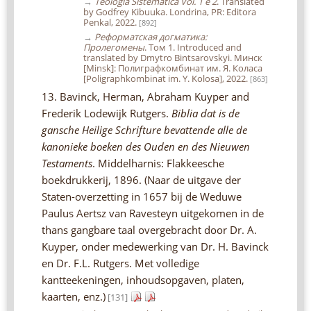
→
Teologia Sistemática Vol. 1 e 2
. Translated
by Godfrey Kibuuka. Londrina, PR: Editora
Penkal, 2022.
[892]
→
Реформатская догматика:
Пролегомены
. Том 1. Introduced and
translated by Dmytro Bintsarovskyi. Минск
[Minsk]: Полиграфкомбинат им. Я. Коласа
[Poligraphkombinat im. Y. Kolosa], 2022.
[863]
13. Bavinck, Herman, Abraham Kuyper and
Frederik Lodewijk Rutgers.
Biblia dat is de
gansche Heilige Schrifture bevattende alle de
kanonieke boeken des Ouden en des Nieuwen
Testaments
. Middelharnis: Flakkeesche
boekdrukkerij, 1896. (Naar de uitgave der
Staten-overzetting in 1657 bij de Weduwe
Paulus Aertsz van Ravesteyn uitgekomen in de
thans gangbare taal overgebracht door Dr. A.
Kuyper, onder medewerking van Dr. H. Bavinck
en Dr. F.L. Rutgers. Met volledige
kantteekeningen, inhoudsopgaven, platen,
kaarten, enz.)
[131]