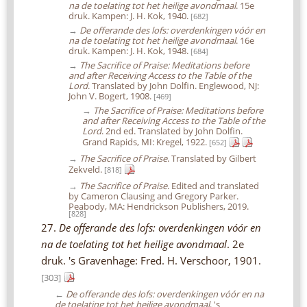
na de toelating tot het heilige avondmaal
. 15e
druk. Kampen: J. H. Kok, 1940.
[682]
→
De offerande des lofs: overdenkingen vóór en
na de toelating tot het heilige avondmaal
. 16e
druk. Kampen: J. H. Kok, 1948.
[684]
→
The Sacrifice of Praise: Meditations before
and after Receiving Access to the Table of the
Lord
. Translated by John Dolfin. Englewood, NJ:
John V. Bogert, 1908.
[469]
→
The Sacrifice of Praise: Meditations before
and after Receiving Access to the Table of the
Lord
. 2nd ed. Translated by John Dolfin.
Grand Rapids, MI: Kregel, 1922.
[652]
→
The Sacrifice of Praise
. Translated by Gilbert
Zekveld.
[818]
→
The Sacrifice of Praise
. Edited and translated
by Cameron Clausing and Gregory Parker.
Peabody, MA: Hendrickson Publishers, 2019.
[828]
27.
De offerande des lofs: overdenkingen vóór en
na de toelating tot het heilige avondmaal
. 2e
druk. 's Gravenhage: Fred. H. Verschoor, 1901.
[303]
←
De offerande des lofs: overdenkingen vóór en na
de toelating tot het heilige avondmaal
. 's