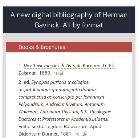
A new digital bibliography of Herman
Bavinck: All by format
Books & brochures
1.
De ethiek van Ulrich Zwingli
. Kampen: G. Ph.
Zalsman, 1880.
[1]
2. ed.
Synopsis purioris theologiae:
disputationibus quinquaginta duabus
comprehensa ac conscripta per Johannem
Polyandrum, Andream Rivetum, Antonium
Walaeum, Antonium Thysium, S.S. Theologiae
Doctores et Professores in Academia Leidensi
.
Editio sexta. Lugduni Batavorum: Apud
Didericum Donner, 1881.
[10]