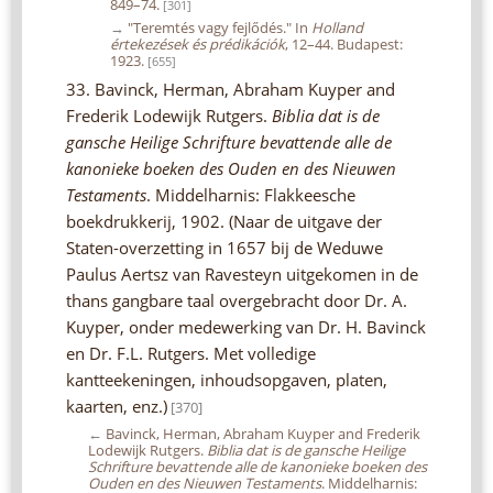
849–74.
[301]
→
"Teremtés vagy fejlődés." In
Holland
értekezések és prédikációk
, 12–44. Budapest:
1923.
[655]
33. Bavinck, Herman, Abraham Kuyper and
Frederik Lodewijk Rutgers.
Biblia dat is de
gansche Heilige Schrifture bevattende alle de
kanonieke boeken des Ouden en des Nieuwen
Testaments
. Middelharnis: Flakkeesche
boekdrukkerij, 1902. (Naar de uitgave der
Staten-overzetting in 1657 bij de Weduwe
Paulus Aertsz van Ravesteyn uitgekomen in de
thans gangbare taal overgebracht door Dr. A.
Kuyper, onder medewerking van Dr. H. Bavinck
en Dr. F.L. Rutgers. Met volledige
kantteekeningen, inhoudsopgaven, platen,
kaarten, enz.)
[370]
←
Bavinck, Herman, Abraham Kuyper and Frederik
Lodewijk Rutgers.
Biblia dat is de gansche Heilige
Schrifture bevattende alle de kanonieke boeken des
Ouden en des Nieuwen Testaments
. Middelharnis: