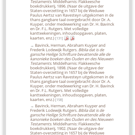
Testaments
. Middelharnis: Flakkeesche
boekdrukkerij, 1896. (Naar de uitgave der
Staten-overzetting in 1657 bij de Weduwe
Paulus Aertsz van Ravesteyn uitgekomen in de
thans gangbare taal overgebracht door Dr. A.
Kuyper, onder medewerking van Dr. H. Bavinck
en Dr. F.L. Rutgers. Met volledige
kantteekeningen, inhoudsopgaven, platen,
kaarten, enz.)
[131]
→
Bavinck, Herman, Abraham Kuyper and
Frederik Lodewijk Rutgers.
Biblia dat is de
gansche Heilige Schrifture bevattende alle de
kanonieke boeken des Ouden en des Nieuwen
Testaments
. Middelharnis: Flakkeesche
boekdrukkerij, 1898. (Naar de uitgave der
Staten-overzetting in 1657 bij de Weduwe
Paulus Aertsz van Ravesteyn uitgekomen in de
thans gangbare taal overgebracht door Dr. A.
Kuyper, onder medewerking van Dr. H. Bavinck
en Dr. F.L. Rutgers. Met volledige
kantteekeningen, inhoudsopgaven, platen,
kaarten, enz.)
[158]
→
Bavinck, Herman, Abraham Kuyper and
Frederik Lodewijk Rutgers.
Biblia dat is de
gansche Heilige Schrifture bevattende alle de
kanonieke boeken des Ouden en des Nieuwen
Testaments
. Middelharnis: Flakkeesche
boekdrukkerij, 1902. (Naar de uitgave der
Staten-overzetting in 1657 bij de Weduwe