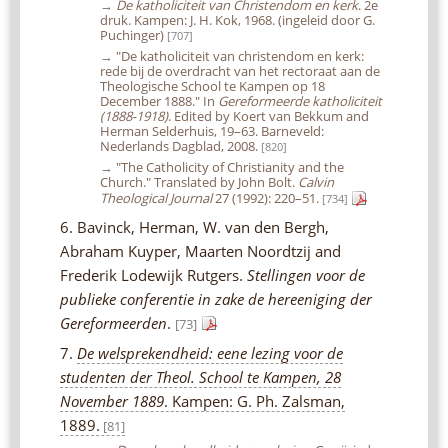
→
De katholiciteit van Christendom en kerk
. 2e
druk. Kampen: J. H. Kok, 1968. (ingeleid door G.
Puchinger)
[707]
→
"De katholiciteit van christendom en kerk:
rede bij de overdracht van het rectoraat aan de
Theologische School te Kampen op 18
December 1888." In
Gereformeerde katholiciteit
(1888-1918)
. Edited by Koert van Bekkum and
Herman Selderhuis, 19–63. Barneveld:
Nederlands Dagblad, 2008.
[820]
→
"The Catholicity of Christianity and the
Church." Translated by John Bolt.
Calvin
Theological Journal
27 (1992): 220–51.
[734]
6. Bavinck, Herman, W. van den Bergh,
Abraham Kuyper, Maarten Noordtzij and
Frederik Lodewijk Rutgers.
Stellingen voor de
publieke conferentie in zake de hereeniging der
Gereformeerden
.
[73]
7.
De welsprekendheid: eene lezing voor de
studenten der Theol. School te Kampen, 28
November 1889
. Kampen: G. Ph. Zalsman,
1889.
[81]