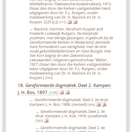
Middelharnis: Flakkeesche boekdrukkerij, 1913.
(Naar den door die Kerken vastgestelden tekst
uitgegeven door Dr. F.L. Rutgers, onder
medewerking van Dr. H. Bavinck en Dr. A.
Kuyper. [225 p.])
[515]
→
Bavinck, Herman, Abraham Kuyper and
Frederik Lodewijk Rutgers.
De berijmde
psalmen, met eenige gezangen, in gebruik bij de
Gereformeerde Kerken in Nederland; alsmede
hare formulieren van eenigheid, met de drie
oude geloofsbelijdenissen en hare liturgie, met
het Kort begrip en den Ziekentroost
.
Leeuwarden: Uitgevers-genootschap “Biblia”,
1927. (Naar den door die Kerken vastgestelden
tekst uitgegeven door Dr. F.L. Rutgers, onder
medewerking van Dr. H. Bavinck en Dr. A.
Kuyper.)
[664]
18.
Gereformeerde dogmatiek
. Deel 2. Kampen:
J. H. Bos, 1897.
[145]
→
Gereformeerde dogmatiek
. Deel 2. 2e druk.
Kampen: J. H. Bos, 1908. (revised)
[466]
→
Gereformeerde dogmatiek
. Deel 2. 3e
druk. Kampen: J. H. Kok, 1918. (unaltered)
[585]
→
Gereformeerde dogmatiek
. Deel 2. 4e
druk. Kampen: J. H. Kok, 1928. (new