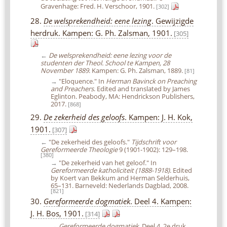
Gravenhage: Fred. H. Verschoor, 1901.
[302]
28.
De welsprekendheid: eene lezing
. Gewijzigde
herdruk. Kampen: G. Ph. Zalsman, 1901.
[305]
←
De welsprekendheid: eene lezing voor de
studenten der Theol. School te Kampen, 28
November 1889
. Kampen: G. Ph. Zalsman, 1889.
[81]
→
"Eloquence." In
Herman Bavinck on Preaching
and Preachers
. Edited and translated by James
Eglinton. Peabody, MA: Hendrickson Publishers,
2017.
[868]
29.
De zekerheid des geloofs
. Kampen: J. H. Kok,
1901.
[307]
←
"De zekerheid des geloofs."
Tijdschrift voor
Gereformeerde Theologie
9 (1901-1902): 129–198.
[380]
→
"De zekerheid van het geloof." In
Gereformeerde katholiciteit (1888-1918)
. Edited
by Koert van Bekkum and Herman Selderhuis,
65–131. Barneveld: Nederlands Dagblad, 2008.
[821]
30.
Gereformeerde dogmatiek
. Deel 4. Kampen:
J. H. Bos, 1901.
[314]
→
Gereformeerde dogmatiek
. Deel 4. 2e druk.