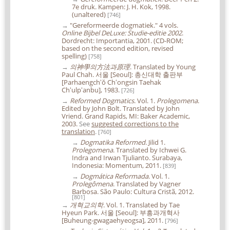
7e druk. Kampen: J. H. Kok, 1998.
(unaltered)
[746]
→
"Gereformeerde dogmatiek." 4 vols.
Online Bijbel DeLuxe: Studie-editie 2002
.
Dordrecht: Importantia, 2001. (CD-ROM;
based on the second edition, revised
spelling)
[758]
→
의神學의方法과原理
. Translated by Young
Paul Chah. 서울 [Seoul]: 총신대학 출판부
[Parhaengchʻŏ Chʻongsin Taehak
Chʻulpʻanbu], 1983.
[726]
→
Reformed Dogmatics
. Vol. 1.
Prolegomena
.
Edited by John Bolt. Translated by John
Vriend. Grand Rapids, MI: Baker Academic,
2003.
See
suggested corrections to the
translation
.
[760]
→
Dogmatika Reformed
. Jilid 1.
Prolegomena
. Translated by Ichwei G.
Indra and Irwan Tjulianto. Surabaya,
Indonesia: Momentum, 2011.
[839]
→
Dogmática Reformada
. Vol. 1.
Prolegômena
. Translated by Vagner
Barbosa. São Paulo: Cultura Cristã, 2012.
[801]
→
개혁교의학
. Vol. 1. Translated by Tae
Hyeun Park. 서울 [Seoul]: 부흥과개혁사
[Buheung-gwagaehyeogsa], 2011.
[796]