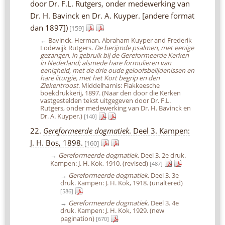
door Dr. F.L. Rutgers, onder medewerking van
Dr. H. Bavinck en Dr. A. Kuyper. [andere format
dan 1897])
[159]
←
Bavinck, Herman, Abraham Kuyper and Frederik
Lodewijk Rutgers.
De berijmde psalmen, met eenige
gezangen, in gebruik bij de Gereformeerde Kerken
in Nederland; alsmede hare formulieren van
eenigheid, met de drie oude geloofsbelijdenissen en
hare liturgie, met het Kort begrip en den
Ziekentroost
. Middelharnis: Flakkeesche
boekdrukkerij, 1897. (Naar den door die Kerken
vastgestelden tekst uitgegeven door Dr. F.L.
Rutgers, onder medewerking van Dr. H. Bavinck en
Dr. A. Kuyper.)
[140]
22.
Gereformeerde dogmatiek
. Deel 3. Kampen:
J. H. Bos, 1898.
[160]
→
Gereformeerde dogmatiek
. Deel 3. 2e druk.
Kampen: J. H. Kok, 1910. (revised)
[487]
→
Gereformeerde dogmatiek
. Deel 3. 3e
druk. Kampen: J. H. Kok, 1918. (unaltered)
[586]
→
Gereformeerde dogmatiek
. Deel 3. 4e
druk. Kampen: J. H. Kok, 1929. (new
pagination)
[670]