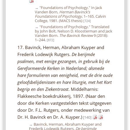
→
"Foundations of Psychology." In Jack
Vanden Born,
Herman Bavinck’s
Foundations of Psychology
, 1–165. Calvin
College, 1981. (MACS thesis)
[724]
→
"Foundations of Psychology." Translated
by John Bolt, Nelson D. Kloosterman and Jack
Vanden Born.
The Bavinck Review
9 (2018):
1–244.
[872]
17. Bavinck, Herman, Abraham Kuyper and
Frederik Lodewijk Rutgers.
De berijmde
psalmen, met eenige gezangen, in gebruik bij de
Gereformeerde Kerken in Nederland; alsmede
hare formulieren van eenigheid, met de drie oude
geloofsbelijdenissen en hare liturgie, met het Kort
begrip en den Ziekentroost
. Middelharnis:
Flakkeesche boekdrukkerij, 1897. (Naar den
door die Kerken vastgestelden tekst uitgegeven
door Dr. F.L. Rutgers, onder medewerking van
Dr. H. Bavinck en Dr. A. Kuyper.)
[140]
→
Bavinck, Herman, Abraham Kuyper and
Frederik Lodewijk Rutgers.
De berijmde