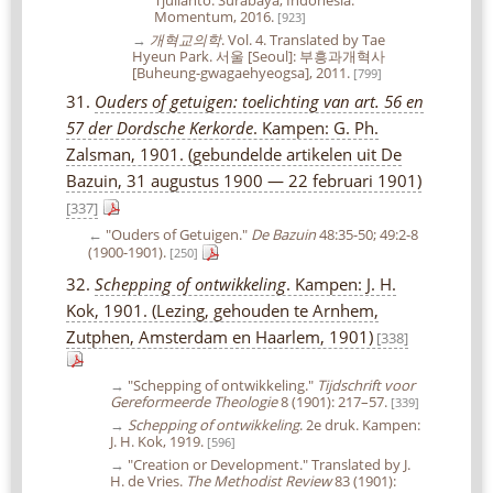
Momentum, 2016.
[923]
→
개혁교의학
. Vol. 4. Translated by Tae
Hyeun Park. 서울 [Seoul]: 부흥과개혁사
[Buheung-gwagaehyeogsa], 2011.
[799]
31.
Ouders of getuigen: toelichting van art. 56 en
57 der Dordsche Kerkorde
. Kampen: G. Ph.
Zalsman, 1901. (gebundelde artikelen uit De
Bazuin, 31 augustus 1900 — 22 februari 1901)
[337]
←
"Ouders of Getuigen."
De Bazuin
48:35-50; 49:2-8
(1900-1901).
[250]
32.
Schepping of ontwikkeling
. Kampen: J. H.
Kok, 1901. (Lezing, gehouden te Arnhem,
Zutphen, Amsterdam en Haarlem, 1901)
[338]
→
"Schepping of ontwikkeling."
Tijdschrift voor
Gereformeerde Theologie
8 (1901): 217–57.
[339]
→
Schepping of ontwikkeling
. 2e druk. Kampen:
J. H. Kok, 1919.
[596]
→
"Creation or Development." Translated by J.
H. de Vries.
The Methodist Review
83 (1901):