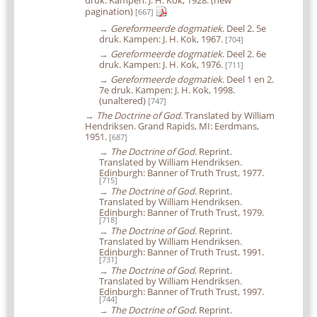
pagination)
[667]
→
Gereformeerde dogmatiek
. Deel 2. 5e
druk. Kampen: J. H. Kok, 1967.
[704]
→
Gereformeerde dogmatiek
. Deel 2. 6e
druk. Kampen: J. H. Kok, 1976.
[711]
→
Gereformeerde dogmatiek
. Deel 1 en 2.
7e druk. Kampen: J. H. Kok, 1998.
(unaltered)
[747]
→
The Doctrine of God
. Translated by William
Hendriksen. Grand Rapids, MI: Eerdmans,
1951.
[687]
→
The Doctrine of God
. Reprint.
Translated by William Hendriksen.
Edinburgh: Banner of Truth Trust, 1977.
[715]
→
The Doctrine of God
. Reprint.
Translated by William Hendriksen.
Edinburgh: Banner of Truth Trust, 1979.
[718]
→
The Doctrine of God
. Reprint.
Translated by William Hendriksen.
Edinburgh: Banner of Truth Trust, 1991.
[731]
→
The Doctrine of God
. Reprint.
Translated by William Hendriksen.
Edinburgh: Banner of Truth Trust, 1997.
[744]
→
The Doctrine of God
. Reprint.