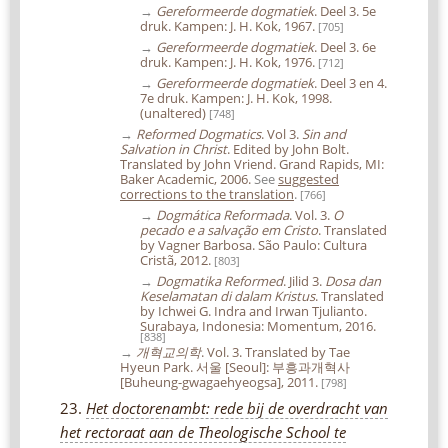
→
Gereformeerde dogmatiek
. Deel 3. 5e
druk. Kampen: J. H. Kok, 1967.
[705]
→
Gereformeerde dogmatiek
. Deel 3. 6e
druk. Kampen: J. H. Kok, 1976.
[712]
→
Gereformeerde dogmatiek
. Deel 3 en 4.
7e druk. Kampen: J. H. Kok, 1998.
(unaltered)
[748]
→
Reformed Dogmatics
. Vol 3.
Sin and
Salvation in Christ
. Edited by John Bolt.
Translated by John Vriend. Grand Rapids, MI:
Baker Academic, 2006.
See
suggested
corrections to the translation
.
[766]
→
Dogmática Reformada
. Vol. 3.
O
pecado e a salvação em Cristo
. Translated
by Vagner Barbosa. São Paulo: Cultura
Cristã, 2012.
[803]
→
Dogmatika Reformed
. Jilid 3.
Dosa dan
Keselamatan di dalam Kristus
. Translated
by Ichwei G. Indra and Irwan Tjulianto.
Surabaya, Indonesia: Momentum, 2016.
[838]
→
개혁교의학
. Vol. 3. Translated by Tae
Hyeun Park. 서울 [Seoul]: 부흥과개혁사
[Buheung-gwagaehyeogsa], 2011.
[798]
23.
Het doctorenambt: rede bij de overdracht van
het rectoraat aan de Theologische School te