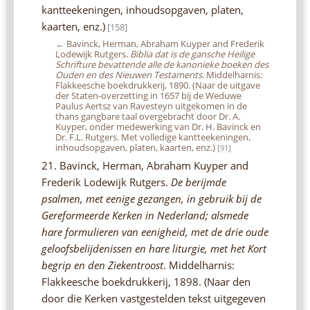
kantteekeningen, inhoudsopgaven, platen,
kaarten, enz.)
[158]
←
Bavinck, Herman, Abraham Kuyper and Frederik
Lodewijk Rutgers.
Biblia dat is de gansche Heilige
Schrifture bevattende alle de kanonieke boeken des
Ouden en des Nieuwen Testaments
. Middelharnis:
Flakkeesche boekdrukkerij, 1890. (Naar de uitgave
der Staten-overzetting in 1657 bij de Weduwe
Paulus Aertsz van Ravesteyn uitgekomen in de
thans gangbare taal overgebracht door Dr. A.
Kuyper, onder medewerking van Dr. H. Bavinck en
Dr. F.L. Rutgers. Met volledige kantteekeningen,
inhoudsopgaven, platen, kaarten, enz.)
[91]
21. Bavinck, Herman, Abraham Kuyper and
Frederik Lodewijk Rutgers.
De berijmde
psalmen, met eenige gezangen, in gebruik bij de
Gereformeerde Kerken in Nederland; alsmede
hare formulieren van eenigheid, met de drie oude
geloofsbelijdenissen en hare liturgie, met het Kort
begrip en den Ziekentroost
. Middelharnis:
Flakkeesche boekdrukkerij, 1898. (Naar den
door die Kerken vastgestelden tekst uitgegeven