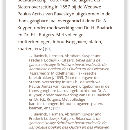
Staten-overzetting in 1657 bij de Weduwe
Paulus Aertsz van Ravesteyn uitgekomen in de
thans gangbare taal overgebracht door Dr. A.
Kuyper, onder medewerking van Dr. H. Bavinck
en Dr. F.L. Rutgers. Met volledige
kantteekeningen, inhoudsopgaven, platen,
kaarten, enz.)
[91]
→
Bavinck, Herman, Abraham Kuyper and
Frederik Lodewijk Rutgers.
Biblia dat is de
gansche Heilige Schrifture bevattende alle de
kanonieke boeken des Ouden en des Nieuwen
Testaments
. Middelharnis: Flakkeesche
boekdrukkerij, 1895. (Naar de uitgave der
Staten-overzetting in 1657 bij de Weduwe
Paulus Aertsz van Ravesteyn uitgekomen in de
thans gangbare taal overgebracht door Dr. A.
Kuyper, onder medewerking van Dr. H. Bavinck
en Dr. F.L. Rutgers. Met volledige
kantteekeningen, inhoudsopgaven, platen,
kaarten, enz.)
[128]
→
Bavinck, Herman, Abraham Kuyper and
Frederik Lodewijk Rutgers.
Biblia dat is de
gansche Heilige Schrifture bevattende alle de
kanonieke boeken des Ouden en des Nieuwen