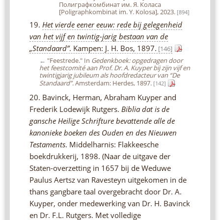
Полиграфкомбинат им. Я. Коласа
[Poligraphkombinat im. Y. Kolosa], 2023.
[894]
19.
Het vierde eener eeuw: rede bij gelegenheid
van het vijf en twintig-jarig bestaan van de
„Standaard”
. Kampen: J. H. Bos, 1897.
[146]
←
"Feestrede." In
Gedenkboek: opgedragen door
het feestcomité aan Prof. Dr. A. Kuyper bij zijn vijf en
twintigjarig jubileum als hoofdredacteur van “De
Standaard”
. Amsterdam: Herdes, 1897.
[142]
20. Bavinck, Herman, Abraham Kuyper and
Frederik Lodewijk Rutgers.
Biblia dat is de
gansche Heilige Schrifture bevattende alle de
kanonieke boeken des Ouden en des Nieuwen
Testaments
. Middelharnis: Flakkeesche
boekdrukkerij, 1898. (Naar de uitgave der
Staten-overzetting in 1657 bij de Weduwe
Paulus Aertsz van Ravesteyn uitgekomen in de
thans gangbare taal overgebracht door Dr. A.
Kuyper, onder medewerking van Dr. H. Bavinck
en Dr. F.L. Rutgers. Met volledige