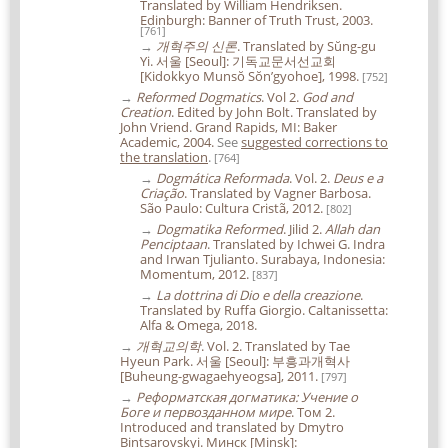
Translated by William Hendriksen.
Edinburgh: Banner of Truth Trust, 2003.
[761]
→
개혁주의 신론
. Translated by Sŭng-gu
Yi. 서울 [Seoul]: 기독교문서선교회
[Kidokkyo Munsŏ Sŏnʼgyohoe], 1998.
[752]
→
Reformed Dogmatics
. Vol 2.
God and
Creation
. Edited by John Bolt. Translated by
John Vriend. Grand Rapids, MI: Baker
Academic, 2004.
See
suggested corrections to
the translation
.
[764]
→
Dogmática Reformada
. Vol. 2.
Deus e a
Criação
. Translated by Vagner Barbosa.
São Paulo: Cultura Cristã, 2012.
[802]
→
Dogmatika Reformed
. Jilid 2.
Allah dan
Penciptaan
. Translated by Ichwei G. Indra
and Irwan Tjulianto. Surabaya, Indonesia:
Momentum, 2012.
[837]
→
La dottrina di Dio e della creazione
.
Translated by Ruffa Giorgio. Caltanissetta:
Alfa & Omega, 2018.
→
개혁교의학
. Vol. 2. Translated by Tae
Hyeun Park. 서울 [Seoul]: 부흥과개혁사
[Buheung-gwagaehyeogsa], 2011.
[797]
→
Реформатская догматика: Учение о
Боге и первозданном мире
. Том 2.
Introduced and translated by Dmytro
Bintsarovskyi. Минск [Minsk]: