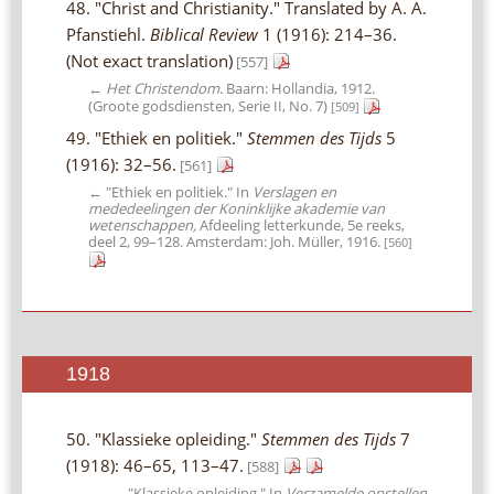
48. "Christ and Christianity." Translated by A. A.
Pfanstiehl.
Biblical Review
1 (1916): 214–36.
(Not exact translation)
[557]
←
Het Christendom
. Baarn: Hollandia, 1912.
(Groote godsdiensten, Serie II, No. 7)
[509]
49. "Ethiek en politiek."
Stemmen des Tijds
5
(1916): 32–56.
[561]
← "Ethiek en politiek." In
Verslagen en
mededeelingen der Koninklijke akademie van
wetenschappen,
Afdeeling letterkunde, 5e reeks,
deel 2
, 99–128. Amsterdam: Joh. Müller, 1916.
[560]
1918
50. "Klassieke opleiding."
Stemmen des Tijds
7
(1918): 46–65, 113–47.
[588]
→ "Klassieke opleiding." In
Verzamelde opstellen