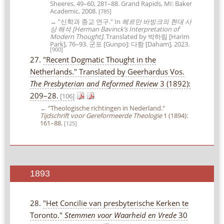
Sheeres, 49–60, 281–88. Grand Rapids, MI: Baker
Academic, 2008.
[785]
→ "신학과 종교 연구." In
헤르만 바빙크의 현대 사
상 해석 [Herman Bavinck’s Interpretation of
Modern Thought]
. Translated by 박하림 [Harim
Park], 76–93. 군포 [Gunpo]: 다함 [Daham], 2023.
[900]
27.
"Recent Dogmatic Thought in the
Netherlands." Translated by Geerhardus Vos.
The Presbyterian and Reformed Review
3 (1892):
209–28.
[106]
←
"Theologische richtingen in Nederland."
Tijdschrift voor Gereformeerde Theologie
1 (1894):
161–88.
[125]
1893
28.
"Het Concilie van presbyterische Kerken te
Toronto."
Stemmen voor Waarheid en Vrede
30