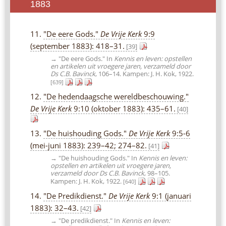
1883
11.
"De eere Gods."
De Vrije Kerk
9:9
(september 1883): 418–31.
[39]
→ "De eere Gods." In
Kennis en leven: opstellen
en artikelen uit vroegere jaren, verzameld door
Ds C.B. Bavinck
, 106–14. Kampen: J. H. Kok, 1922.
[639]
12.
"De hedendaagsche wereldbeschouwing."
De Vrije Kerk
9:10 (oktober 1883): 435–61.
[40]
13.
"De huishouding Gods."
De Vrije Kerk
9:5-6
(mei-juni 1883): 239–42; 274–82.
[41]
→ "De huishouding Gods." In
Kennis en leven:
opstellen en artikelen uit vroegere jaren,
verzameld door Ds C.B. Bavinck
, 98–105.
Kampen: J. H. Kok, 1922.
[640]
14.
"De Predikdienst."
De Vrije Kerk
9:1 (januari
1883): 32–43.
[42]
→ "De predikdienst." In
Kennis en leven: