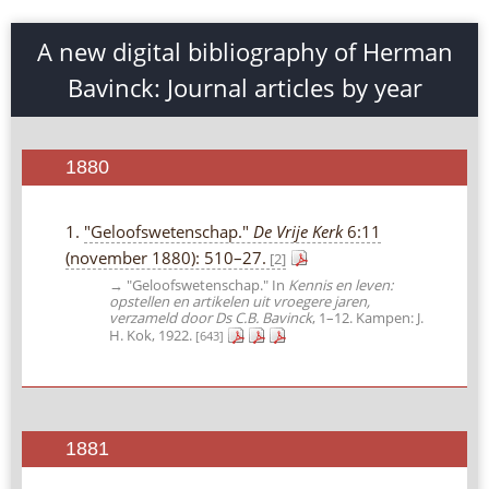
A new digital bibliography of Herman
Bavinck: Journal articles by year
1880
1.
"Geloofswetenschap."
De Vrije Kerk
6:11
(november 1880): 510–27.
[2]
→ "Geloofswetenschap." In
Kennis en leven:
opstellen en artikelen uit vroegere jaren,
verzameld door Ds C.B. Bavinck
, 1–12. Kampen: J.
H. Kok, 1922.
[643]
1881