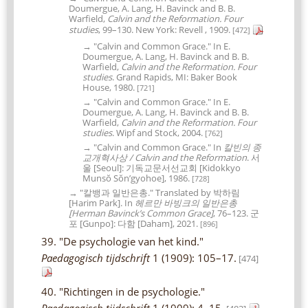
Doumergue, A. Lang, H. Bavinck and B. B.
Warfield,
Calvin and the Reformation. Four
studies
, 99–130. New York: Revell , 1909.
[472]
→ "Calvin and Common Grace." In E.
Doumergue, A. Lang, H. Bavinck and B. B.
Warfield,
Calvin and the Reformation. Four
studies
. Grand Rapids, MI: Baker Book
House, 1980.
[721]
→ "Calvin and Common Grace." In E.
Doumergue, A. Lang, H. Bavinck and B. B.
Warfield,
Calvin and the Reformation. Four
studies
. Wipf and Stock, 2004.
[762]
→ "Calvin and Common Grace." In
칼빈의 종
교개혁사상 / Calvin and the Reformation
. 서
울 [Seoul]: 기독교문서선교회 [Kidokkyo
Munsŏ Sŏnʼgyohoe], 1986.
[728]
→ "칼뱅과 일반은총." Translated by 박하림
[Harim Park]. In
헤르만 바빙크의 일반은총
[Herman Bavinck’s Common Grace]
, 76–123. 군
포 [Gunpo]: 다함 [Daham], 2021.
[896]
39. "De psychologie van het kind."
Paedagogisch tijdschrift
1 (1909): 105–17.
[474]
40. "Richtingen in de psychologie."
Paedagogisch tijdschrift
1 (1909): 4–15.