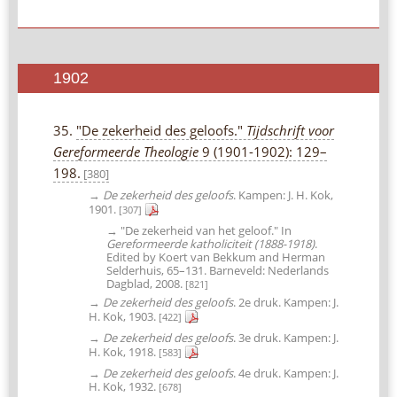
1902
35.
"De zekerheid des geloofs."
Tijdschrift voor
Gereformeerde Theologie
9 (1901-1902): 129–
198.
[380]
→
De zekerheid des geloofs
. Kampen: J. H. Kok,
1901.
[307]
→ "De zekerheid van het geloof." In
Gereformeerde katholiciteit (1888-1918)
.
Edited by Koert van Bekkum and Herman
Selderhuis, 65–131. Barneveld: Nederlands
Dagblad, 2008.
[821]
→
De zekerheid des geloofs
. 2e druk. Kampen: J.
H. Kok, 1903.
[422]
→
De zekerheid des geloofs
. 3e druk. Kampen: J.
H. Kok, 1918.
[583]
→
De zekerheid des geloofs
. 4e druk. Kampen: J.
H. Kok, 1932.
[678]