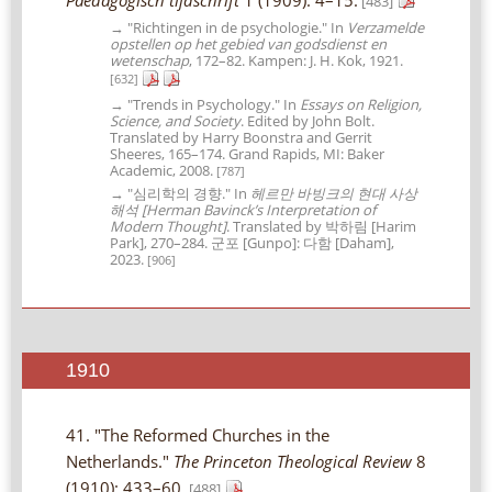
[483]
→ "Richtingen in de psychologie." In
Verzamelde
opstellen op het gebied van godsdienst en
wetenschap
, 172–82. Kampen: J. H. Kok, 1921.
[632]
→ "Trends in Psychology." In
Essays on Religion,
Science, and Society
. Edited by John Bolt.
Translated by Harry Boonstra and Gerrit
Sheeres, 165–174. Grand Rapids, MI: Baker
Academic, 2008.
[787]
→ "심리학의 경향." In
헤르만 바빙크의 현대 사상
해석 [Herman Bavinck’s Interpretation of
Modern Thought]
. Translated by 박하림 [Harim
Park], 270–284. 군포 [Gunpo]: 다함 [Daham],
2023.
[906]
1910
41. "The Reformed Churches in the
Netherlands."
The Princeton Theological Review
8
(1910): 433–60.
[488]