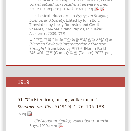
op het gebied van godsdienst en wetenschap
,
220–61. Kampen: J. H. Kok, 1921.
[623]
→ "Classical Education." In
Essays on Religion,
Science, and Society
. Edited by John Bolt.
Translated by Harry Boonstra and Gerrit
Sheeres, 209–244. Grand Rapids, MI: Baker
Academic, 2008.
[772]
→ "고전 교육." In
헤르만 바빙크의 현대 사상 해석
[Herman Bavinck’s Interpretation of Modern
Thought]
. Translated by 박하림 [Harim Park],
346–401. 군포 [Gunpo]: 다함 [Daham], 2023.
[910]
1919
51. "Christendom, oorlog, volkenbond."
Stemmen des Tijds
9 (1919): 1–26, 105–133.
[605]
→
Christendom, Oorlog, Volkenbond
. Utrecht:
Ruys, 1920.
[604]