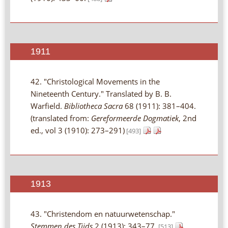
1911
42. "Christological Movements in the
Nineteenth Century." Translated by B. B.
Warfield.
Bibliotheca Sacra
68 (1911): 381–404.
(translated from:
Gereformeerde Dogmatiek
, 2nd
ed., vol 3 (1910): 273–291)
[493]
1913
43. "Christendom en natuurwetenschap."
Stemmen des Tijds
2 (1913): 343–77.
[513]