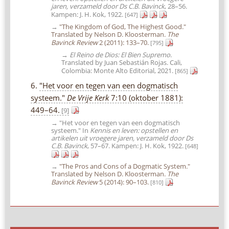
jaren, verzameld door Ds C.B. Bavinck
, 28–56.
Kampen: J. H. Kok, 1922.
[647]
→
"The Kingdom of God, The Highest Good."
Translated by Nelson D. Kloosterman.
The
Bavinck Review
2 (2011): 133–70.
[795]
→
El Reino de Dios: El Bien Supremo
.
Translated by Juan Sebastián Rojas. Cali,
Colombia: Monte Alto Editorial, 2021.
[865]
6.
"Het voor en tegen van een dogmatisch
systeem."
De Vrije Kerk
7:10 (oktober 1881):
449–64.
[9]
→ "Het voor en tegen van een dogmatisch
systeem." In
Kennis en leven: opstellen en
artikelen uit vroegere jaren, verzameld door Ds
C.B. Bavinck
, 57–67. Kampen: J. H. Kok, 1922.
[648]
→
"The Pros and Cons of a Dogmatic System."
Translated by Nelson D. Kloosterman.
The
Bavinck Review
5 (2014): 90–103.
[810]