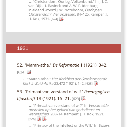
→ "Christendom, Oorlog, Volkenbond." In J. J. C.
van Dijk, H. Bavinck and A. W. F. Idenburg,
inleidend woord J. W. Noteboom,
Oorlog en
Christendom: Vier opstellen
, 84–125. Kampen: J.
H. Kok, 1931.
[674]
1921
52. "Maran-atha."
De Reformatie
1 (1921): 342.
[624]
← "Maran-atha."
Het Kerkblad der Gereformeerde
Kerk in Zuid-Afrika
23:472 (1921): 1–2.
[625]
53. "Primaat van verstand of wil?"
Paedagogisch
tijdschrift
13 (1921): 15–21.
[629]
→ "Primaat van verstand of wil?" In
Verzamelde
opstellen op het gebied van godsdienst en
wetenschap
, 208–14. Kampen: J. H. Kok, 1921.
[628]
→ "Primacy of the Intellect or the Will." In
Essays