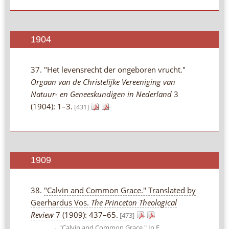
1904
37. "Het levensrecht der ongeboren vrucht."
Orgaan van de Christelijke Vereeniging van
Natuur- en Geneeskundigen in Nederland
3
(1904): 1–3.
[431]
1909
38.
"Calvin and Common Grace." Translated by
Geerhardus Vos.
The Princeton Theological
Review
7 (1909): 437–65.
[473]
→ "Calvin and Common Grace." In E.