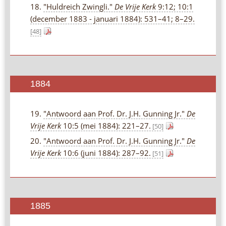
18.
"Huldreich Zwingli."
De Vrije Kerk
9:12; 10:1
(december 1883 - januari 1884): 531–41; 8–29.
[48]
1884
19.
"Antwoord aan Prof. Dr. J.H. Gunning Jr."
De
Vrije Kerk
10:5 (mei 1884): 221–27.
[50]
20.
"Antwoord aan Prof. Dr. J.H. Gunning Jr."
De
Vrije Kerk
10:6 (juni 1884): 287–92.
[51]
1885