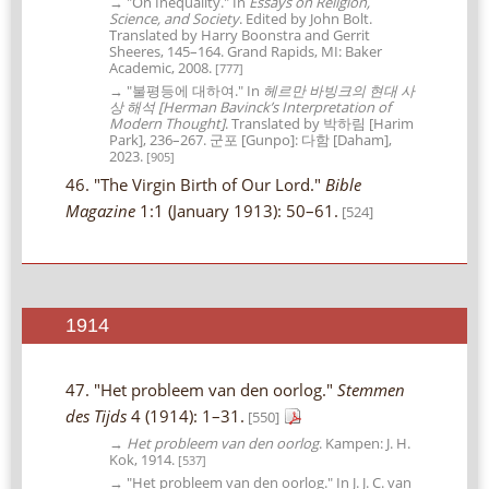
→ "On Inequality." In
Essays on Religion,
Science, and Society
. Edited by John Bolt.
Translated by Harry Boonstra and Gerrit
Sheeres, 145–164. Grand Rapids, MI: Baker
Academic, 2008.
[777]
→ "불평등에 대하여." In
헤르만 바빙크의 현대 사
상 해석 [Herman Bavinck’s Interpretation of
Modern Thought]
. Translated by 박하림 [Harim
Park], 236–267. 군포 [Gunpo]: 다함 [Daham],
2023.
[905]
46. "The Virgin Birth of Our Lord."
Bible
Magazine
1:1 (January 1913): 50–61.
[524]
1914
47. "Het probleem van den oorlog."
Stemmen
des Tijds
4 (1914): 1–31.
[550]
→
Het probleem van den oorlog
. Kampen: J. H.
Kok, 1914.
[537]
→ "Het probleem van den oorlog." In J. J. C. van