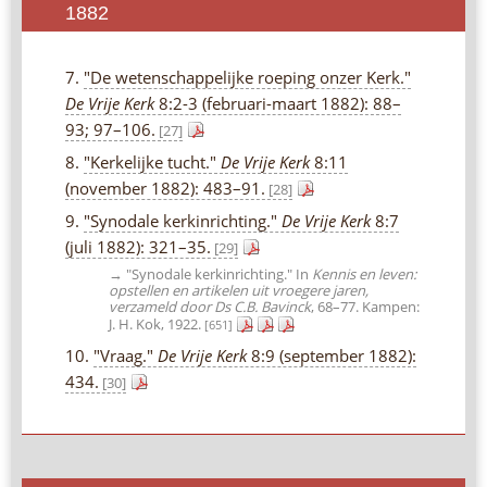
1882
7.
"De wetenschappelijke roeping onzer Kerk."
De Vrije Kerk
8:2-3 (februari-maart 1882): 88–
93; 97–106.
[27]
8.
"Kerkelijke tucht."
De Vrije Kerk
8:11
(november 1882): 483–91.
[28]
9.
"Synodale kerkinrichting."
De Vrije Kerk
8:7
(juli 1882): 321–35.
[29]
→ "Synodale kerkinrichting." In
Kennis en leven:
opstellen en artikelen uit vroegere jaren,
verzameld door Ds C.B. Bavinck
, 68–77. Kampen:
J. H. Kok, 1922.
[651]
10.
"Vraag."
De Vrije Kerk
8:9 (september 1882):
434.
[30]