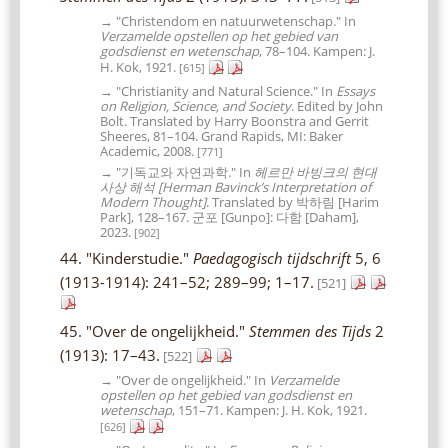
→ "Christendom en natuurwetenschap." In
Verzamelde opstellen op het gebied van
godsdienst en wetenschap
, 78–104. Kampen: J.
H. Kok, 1921.
[615]
→ "Christianity and Natural Science." In
Essays
on Religion, Science, and Society
. Edited by John
Bolt. Translated by Harry Boonstra and Gerrit
Sheeres, 81–104. Grand Rapids, MI: Baker
Academic, 2008.
[771]
→ "기독교와 자연과학." In
헤르만 바빙크의 현대
사상 해석 [Herman Bavinck’s Interpretation of
Modern Thought]
. Translated by 박하림 [Harim
Park], 128–167. 군포 [Gunpo]: 다함 [Daham],
2023.
[902]
44. "Kinderstudie."
Paedagogisch tijdschrift
5, 6
(1913-1914): 241–52; 289–99; 1–17.
[521]
45. "Over de ongelijkheid."
Stemmen des Tijds
2
(1913): 17–43.
[522]
→ "Over de ongelijkheid." In
Verzamelde
opstellen op het gebied van godsdienst en
wetenschap
, 151–71. Kampen: J. H. Kok, 1921.
[626]