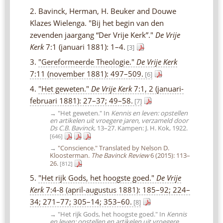
2. Bavinck, Herman, H. Beuker and Douwe
Klazes Wielenga. "Bij het begin van den
zevenden jaargang “Der Vrije Kerk”."
De Vrije
Kerk
7:1 (januari 1881): 1–4.
[3]
3.
"Gereformeerde Theologie."
De Vrije Kerk
7:11 (november 1881): 497–509.
[6]
4.
"Het geweten."
De Vrije Kerk
7:1, 2 (januari-
februari 1881): 27–37; 49–58.
[7]
→ "Het geweten." In
Kennis en leven: opstellen
en artikelen uit vroegere jaren, verzameld door
Ds C.B. Bavinck
, 13–27. Kampen: J. H. Kok, 1922.
[646]
→
"Conscience." Translated by Nelson D.
Kloosterman.
The Bavinck Review
6 (2015): 113–
26.
[812]
5.
"Het rijk Gods, het hoogste goed."
De Vrije
Kerk
7:4-8 (april-augustus 1881): 185–92; 224–
34; 271–77; 305–14; 353–60.
[8]
→ "Het rijk Gods, het hoogste goed." In
Kennis
en leven: opstellen en artikelen uit vroegere