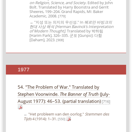
on Religion, Science, and Society
. Edited by John
Bolt. Translated by Harry Boonstra and Gerrit
Sheeres, 199–204. Grand Rapids, MI: Baker
Academic, 2008.
[779]
→ "지성 또는 의지의 우선성." In
헤르만 바빙크의
현대 사상 해석 [Herman Bavinck’s Interpretation
of Modern Thought]
. Translated by 박하림
[Harim Park], 326–335. 군포 [Gunpo]: 다함
[Daham], 2023.
[908]
1977
54.
"The Problem of War." Translated by
Stephen Voorwinde.
The Banner of Truth
(July-
August 1977): 46–53. (partial translation)
[716]
←
"Het probleem van den oorlog."
Stemmen des
Tijds
4 (1914): 1–31.
[550]