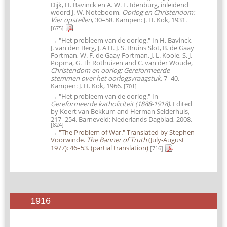
Dijk, H. Bavinck en A. W. F. Idenburg, inleidend
woord J. W. Noteboom,
Oorlog en Christendom:
Vier opstellen
, 30–58. Kampen: J. H. Kok, 1931.
[675]
→ "Het probleem van de oorlog." In H. Bavinck,
J. van den Berg, J. A H. J. S. Bruins Slot, B. de Gaay
Fortman, W. F. de Gaay Fortman, J. L. Koole, S. J.
Popma, G. Th Rothuizen and C. van der Woude,
Christendom en oorlog: Gereformeerde
stemmen over het oorlogsvraagstuk
, 7–40.
Kampen: J. H. Kok, 1966.
[701]
→ "Het probleem van de oorlog." In
Gereformeerde katholiciteit (1888-1918)
. Edited
by Koert van Bekkum and Herman Selderhuis,
217–254. Barneveld: Nederlands Dagblad, 2008.
[824]
→
"The Problem of War." Translated by Stephen
Voorwinde.
The Banner of Truth
(July-August
1977): 46–53. (partial translation)
[716]
1916