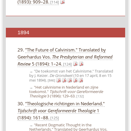
(1893): 909–28.
[114]
1894
29.
"The Future of Calvinism." Translated by
Geerhardus Vos.
The Presbyterian and Reformed
Review
5 (1894): 1–24.
[124]
→ "De toekomst van het Calvinisme." Translated
by J. Keizer.
De Grondwet
(10 en 17 april, 8 en 15
mei 1894).
[846]
→
"Het calvinisme in Nederland en zijne
toekomst."
Tijdschrift voor Gereformeerde
Theologie
3 (1896): 129–63.
[132]
30.
"Theologische richtingen in Nederland."
Tijdschrift voor Gereformeerde Theologie
1
(1894): 161–88.
[125]
→
"Recent Dogmatic Thought in the
Netherlands." Translated by Geerhardus Vos.