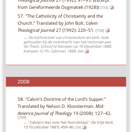
from Gereformeerde Dogmatiek (1928))
[733]
57. "The Catholicity of Christianity and the
Church." Translated by John Bolt.
Calvin
Theological Journal
27 (1992): 220–51.
[734]
←
De katholiciteit van christendom en kerk: rede
gehouden bij de overdracht van het rectoraat aan
de Theol. School te Kampen op 18 December 1888
.
Kampen: G. Ph. Zalsman, 1888.
[68]
2008
58. "Calvin's Doctrine of the Lord's Supper."
Translated by Nelson D. Kloosterman.
Mid-
America Journal of Theology
19 (2008): 127–42.
[769]
←
"Calvijn’s leer over het Avondmaal."
De Vrije Kerk
13:10 (oktober 1887): 459–86.
[59]