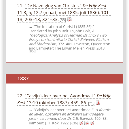
21.
"De Navolging van Christus."
De Vrije Kerk
11:3, 5; 12:7 (maart, mei 1885; juli 1886): 101–
13; 203–13; 321–33.
[55]
→ "The Imitation of Christ I (1885-86)."
Translated by John Bolt. In John Bolt,
A
Theological Analysis of Herman Bavinck’s Two
Essays on the Imitatio Christi: Between Pietism
and Modernism
, 372–401. Lewiston, Queenston
and Lampeter: The Edwin Mellen Press, 2013.
[866]
1887
22.
"Calvijn’s leer over het Avondmaal."
De Vrije
Kerk
13:10 (oktober 1887): 459–86.
[59]
→ "Calvijn's leer over het avondmaal." In
Kennis
en leven: opstellen en artikelen uit vroegere
jaren, verzameld door Ds C.B. Bavinck
, 165–83.
Kampen: J. H. Kok, 1922.
[636]