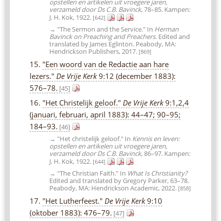
opstellen en artikelen uit vroegere jaren,
verzameld door Ds C.B. Bavinck
, 78–85. Kampen:
J. H. Kok, 1922.
[642]
→ "The Sermon and the Service." In
Herman
Bavinck on Preaching and Preachers
. Edited and
translated by James Eglinton. Peabody, MA:
Hendrickson Publishers, 2017.
[869]
15.
"Een woord van de Redactie aan hare
lezers."
De Vrije Kerk
9:12 (december 1883):
576–78.
[45]
16.
"Het Christelijk geloof."
De Vrije Kerk
9:1,2,4
(januari, februari, april 1883): 44–47; 90–95;
184–93.
[46]
→ "Het christelijk geloof." In
Kennis en leven:
opstellen en artikelen uit vroegere jaren,
verzameld door Ds C.B. Bavinck
, 86–97. Kampen:
J. H. Kok, 1922.
[644]
→ "The Christian Faith." In
What Is Christianity?
Edited and translated by Gregory Parker, 63–78.
Peabody, MA: Hendrickson Academic, 2022.
[858]
17.
"Het Lutherfeest."
De Vrije Kerk
9:10
(oktober 1883): 476–79.
[47]