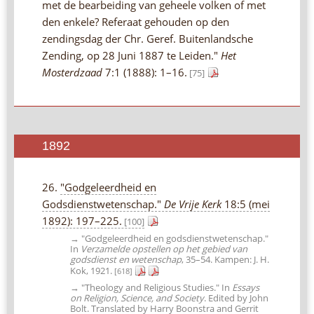
met de bearbeiding van geheele volken of met
den enkele? Referaat gehouden op den
zendingsdag der Chr. Geref. Buitenlandsche
Zending, op 28 Juni 1887 te Leiden."
Het
Mosterdzaad
7:1 (1888): 1–16.
[75]
1892
26.
"Godgeleerdheid en
Godsdienstwetenschap."
De Vrije Kerk
18:5 (mei
1892): 197–225.
[100]
→ "Godgeleerdheid en godsdienstwetenschap."
In
Verzamelde opstellen op het gebied van
godsdienst en wetenschap
, 35–54. Kampen: J. H.
Kok, 1921.
[618]
→ "Theology and Religious Studies." In
Essays
on Religion, Science, and Society
. Edited by John
Bolt. Translated by Harry Boonstra and Gerrit