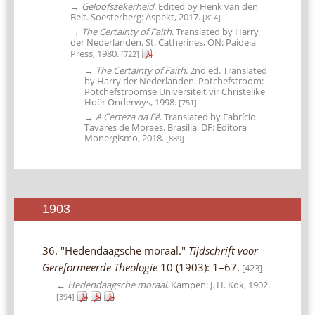
→
Geloofszekerheid
. Edited by Henk van den
Belt. Soesterberg: Aspekt, 2017.
[814]
→
The Certainty of Faith
. Translated by Harry
der Nederlanden. St. Catherines, ON: Paideia
Press, 1980.
[722]
→
The Certainty of Faith
. 2nd ed. Translated
by Harry der Nederlanden. Potchefstroom:
Potchefstroomse Universiteit vir Christelike
Hoër Onderwys, 1998.
[751]
→
A Certeza da Fé
. Translated by Fabrício
Tavares de Moraes. Brasília, DF: Editora
Monergismo, 2018.
[889]
1903
36. "Hedendaagsche moraal."
Tijdschrift voor
Gereformeerde Theologie
10 (1903): 1–67.
[423]
←
Hedendaagsche moraal
. Kampen: J. H. Kok, 1902.
[394]