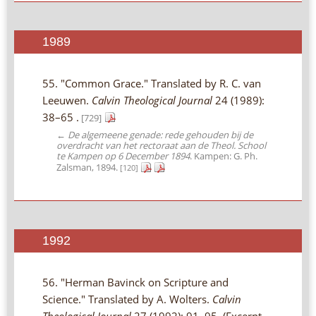
1989
55. "Common Grace." Translated by R. C. van
Leeuwen.
Calvin Theological Journal
24 (1989):
38–65 .
[729]
←
De algemeene genade: rede gehouden bij de
overdracht van het rectoraat aan de Theol. School
te Kampen op 6 December 1894
. Kampen: G. Ph.
Zalsman, 1894.
[120]
1992
56. "Herman Bavinck on Scripture and
Science." Translated by A. Wolters.
Calvin
Theological Journal
27 (1992): 91–95. (Excerpt