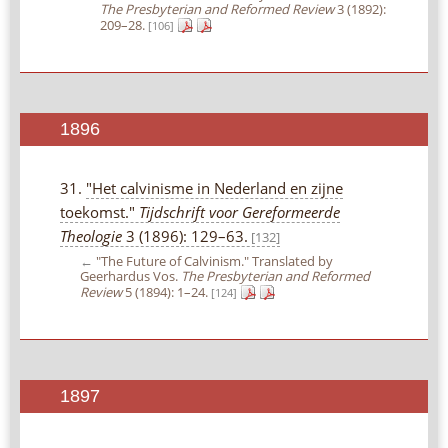
The Presbyterian and Reformed Review
3 (1892):
209–28.
[106]
1896
31.
"Het calvinisme in Nederland en zijne
toekomst."
Tijdschrift voor Gereformeerde
Theologie
3 (1896): 129–63.
[132]
←
"The Future of Calvinism." Translated by
Geerhardus Vos.
The Presbyterian and Reformed
Review
5 (1894): 1–24.
[124]
1897