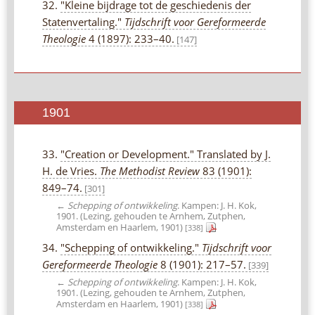
32.
"Kleine bijdrage tot de geschiedenis der
Statenvertaling."
Tijdschrift voor Gereformeerde
Theologie
4 (1897): 233–40.
[147]
1901
33.
"Creation or Development." Translated by J.
H. de Vries.
The Methodist Review
83 (1901):
849–74.
[301]
←
Schepping of ontwikkeling
. Kampen: J. H. Kok,
1901. (Lezing, gehouden te Arnhem, Zutphen,
Amsterdam en Haarlem, 1901)
[338]
34.
"Schepping of ontwikkeling."
Tijdschrift voor
Gereformeerde Theologie
8 (1901): 217–57.
[339]
←
Schepping of ontwikkeling
. Kampen: J. H. Kok,
1901. (Lezing, gehouden te Arnhem, Zutphen,
Amsterdam en Haarlem, 1901)
[338]