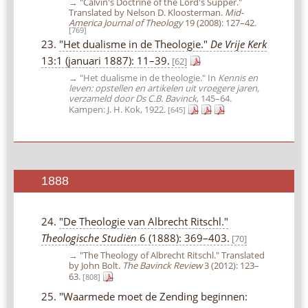
→
"Calvin's Doctrine of the Lord's Supper."
Translated by Nelson D. Kloosterman.
Mid-
America Journal of Theology
19 (2008): 127–42.
[769]
23.
"Het dualisme in de Theologie."
De Vrije Kerk
13:1 (januari 1887): 11–39.
[62]
→ "Het dualisme in de theologie." In
Kennis en
leven: opstellen en artikelen uit vroegere jaren,
verzameld door Ds C.B. Bavinck
, 145–64.
Kampen: J. H. Kok, 1922.
[645]
1888
24.
"De Theologie van Albrecht Ritschl."
Theologische Studiën
6 (1888): 369–403.
[70]
→
"The Theology of Albrecht Ritschl." Translated
by John Bolt.
The Bavinck Review
3 (2012): 123–
63.
[808]
25. "Waarmede moet de Zending beginnen: