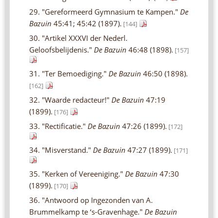
29. "Gereformeerd Gymnasium te Kampen."
De
Bazuin
45:41; 45:42 (1897).
[144]
30. "Artikel XXXVI der Nederl.
Geloofsbelijdenis."
De Bazuin
46:48 (1898).
[157]
31. "Ter Bemoediging."
De Bazuin
46:50 (1898).
[162]
32. "Waarde redacteur!"
De Bazuin
47:19
(1899).
[176]
33. "Rectificatie."
De Bazuin
47:26 (1899).
[172]
34. "Misverstand."
De Bazuin
47:27 (1899).
[171]
35. "Kerken of Vereeniging."
De Bazuin
47:30
(1899).
[170]
36. "Antwoord op Ingezonden van A.
Brummelkamp te ‘s-Gravenhage."
De Bazuin