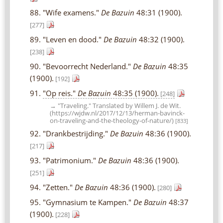
88. "Wife examens."
De Bazuin
48:31 (1900).
[277]
89. "Leven en dood."
De Bazuin
48:32 (1900).
[238]
90. "Bevoorrecht Nederland."
De Bazuin
48:35
(1900).
[192]
91.
"Op reis."
De Bazuin
48:35 (1900).
[248]
→ "Traveling." Translated by Willem J. de Wit.
(https://wjdw.nl/2017/12/13/herman-bavinck-
on-traveling-and-the-theology-of-nature/)
[833]
92. "Drankbestrijding."
De Bazuin
48:36 (1900).
[217]
93. "Patrimonium."
De Bazuin
48:36 (1900).
[251]
94. "Zetten."
De Bazuin
48:36 (1900).
[280]
95. "Gymnasium te Kampen."
De Bazuin
48:37
(1900).
[228]