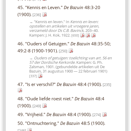
45. "Kennis en Leven."
De Bazuin
48:3-20
(1900).
[236]
→ "Kennis en leven." In
Kennis en leven:
opstellen en artikelen uit vroegere jaren,
verzameld door Ds C.B. Bavinck
, 203–40.
Kampen: J. H. Kok, 1922.
[650]
46. "Ouders of Getuigen."
De Bazuin
48:35-50;
49:2-8 (1900-1901).
[250]
→
Ouders of getuigen: toelichting van art. 56 en
57 der Dordsche Kerkorde
. Kampen: G. Ph.
Zalsman, 1901. (gebundelde artikelen uit De
Bazuin, 31 augustus 1900 — 22 februari 1901)
[337]
47. "Is er verschil?"
De Bazuin
48:4 (1900).
[235]
48. "Oude liefde roest niet."
De Bazuin
48:4
(1900).
[249]
49. "Vrijheid."
De Bazuin
48:4 (1900).
[274]
50. "Ontnuchtering."
De Bazuin
48:5 (1900).
[246]