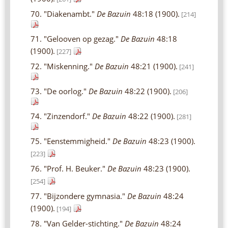
70. "Diakenambt."
De Bazuin
48:18 (1900).
[214]
71. "Gelooven op gezag."
De Bazuin
48:18
(1900).
[227]
72. "Miskenning."
De Bazuin
48:21 (1900).
[241]
73. "De oorlog."
De Bazuin
48:22 (1900).
[206]
74. "Zinzendorf."
De Bazuin
48:22 (1900).
[281]
75. "Eenstemmigheid."
De Bazuin
48:23 (1900).
[223]
76. "Prof. H. Beuker."
De Bazuin
48:23 (1900).
[254]
77. "Bijzondere gymnasia."
De Bazuin
48:24
(1900).
[194]
78. "Van Gelder-stichting."
De Bazuin
48:24