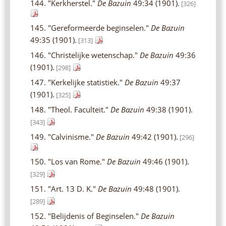
144. "Kerkherstel."
De Bazuin
49:34 (1901).
[326]
145. "Gereformeerde beginselen."
De Bazuin
49:35 (1901).
[313]
146. "Christelijke wetenschap."
De Bazuin
49:36
(1901).
[298]
147. "Kerkelijke statistiek."
De Bazuin
49:37
(1901).
[325]
148. "Theol. Faculteit."
De Bazuin
49:38 (1901).
[343]
149. "Calvinisme."
De Bazuin
49:42 (1901).
[296]
150. "Los van Rome."
De Bazuin
49:46 (1901).
[329]
151. "Art. 13 D. K."
De Bazuin
49:48 (1901).
[289]
152. "Belijdenis of Beginselen."
De Bazuin