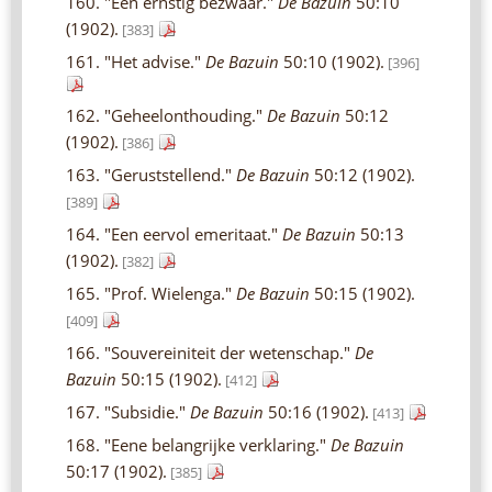
160. "Een ernstig bezwaar."
De Bazuin
50:10
(1902).
[383]
161. "Het advise."
De Bazuin
50:10 (1902).
[396]
162. "Geheelonthouding."
De Bazuin
50:12
(1902).
[386]
163. "Geruststellend."
De Bazuin
50:12 (1902).
[389]
164. "Een eervol emeritaat."
De Bazuin
50:13
(1902).
[382]
165. "Prof. Wielenga."
De Bazuin
50:15 (1902).
[409]
166. "Souvereiniteit der wetenschap."
De
Bazuin
50:15 (1902).
[412]
167. "Subsidie."
De Bazuin
50:16 (1902).
[413]
168. "Eene belangrijke verklaring."
De Bazuin
50:17 (1902).
[385]