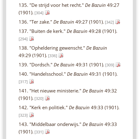
135. "De strijd voor het recht."
De Bazuin
49:27
(1901).
[304]
136. "Ter zake."
De Bazuin
49:27 (1901).
[342]
137. "Buiten de kerk."
De Bazuin
49:28 (1901).
[294]
138. "Opheldering gewenscht."
De Bazuin
49:29 (1901).
[336]
139. "Dordsch."
De Bazuin
49:31 (1901).
[309]
140. "Handelsschool."
De Bazuin
49:31 (1901).
[317]
141. "Het nieuwe ministerie."
De Bazuin
49:32
(1901).
[320]
142. "Kerk en politiek."
De Bazuin
49:33 (1901).
[323]
143. "Middelbaar onderwijs."
De Bazuin
49:33
(1901).
[331]