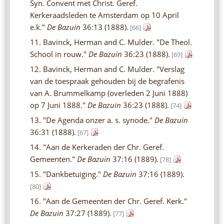
Syn. Convent met Christ. Geref.
Kerkeraadsleden te Amsterdam op 10 April
e.k."
De Bazuin
36:13 (1888).
[66]
11. Bavinck, Herman and C. Mulder. "De Theol.
School in rouw."
De Bazuin
36:23 (1888).
[69]
12. Bavinck, Herman and C. Mulder. "Verslag
van de toespraak gehouden bij de begrafenis
van A. Brummelkamp (overleden 2 Juni 1888)
op 7 Juni 1888."
De Bazuin
36:23 (1888).
[74]
13. "De Agenda onzer a. s. synode."
De Bazuin
36:31 (1888).
[67]
14. "Aan de Kerkeraden der Chr. Geref.
Gemeenten."
De Bazuin
37:16 (1889).
[78]
15. "Dankbetuiging."
De Bazuin
37:16 (1889).
[80]
16. "Aan de Gemeenten der Chr. Geref. Kerk."
De Bazuin
37:27 (1889).
[77]