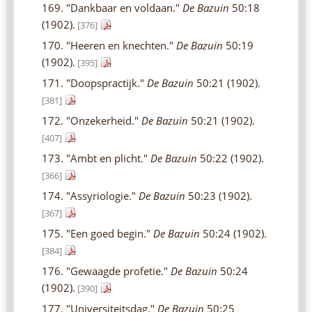
169. "Dankbaar en voldaan."
De Bazuin
50:18
(1902).
[376]
170. "Heeren en knechten."
De Bazuin
50:19
(1902).
[395]
171. "Doopspractijk."
De Bazuin
50:21 (1902).
[381]
172. "Onzekerheid."
De Bazuin
50:21 (1902).
[407]
173. "Ambt en plicht."
De Bazuin
50:22 (1902).
[366]
174. "Assyriologie."
De Bazuin
50:23 (1902).
[367]
175. "Een goed begin."
De Bazuin
50:24 (1902).
[384]
176. "Gewaagde profetie."
De Bazuin
50:24
(1902).
[390]
177. "Universiteitsdag."
De Bazuin
50:25