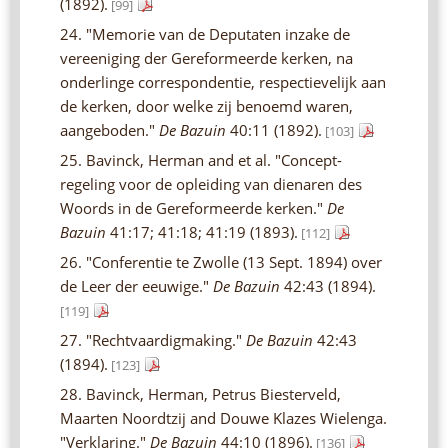
(1892).
[99]
24. "Memorie van de Deputaten inzake de
vereeniging der Gereformeerde kerken, na
onderlinge correspondentie, respectievelijk aan
de kerken, door welke zij benoemd waren,
aangeboden."
De Bazuin
40:11 (1892).
[103]
25. Bavinck, Herman and et al. "Concept-
regeling voor de opleiding van dienaren des
Woords in de Gereformeerde kerken."
De
Bazuin
41:17; 41:18; 41:19 (1893).
[112]
26. "Conferentie te Zwolle (13 Sept. 1894) over
de Leer der eeuwige."
De Bazuin
42:43 (1894).
[119]
27. "Rechtvaardigmaking."
De Bazuin
42:43
(1894).
[123]
28. Bavinck, Herman, Petrus Biesterveld,
Maarten Noordtzij and Douwe Klazes Wielenga.
"Verklaring."
De Bazuin
44:10 (1896).
[136]