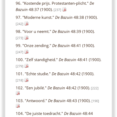
96. "Kostende prijs. Protestanten-plicht."
De
Bazuin
48:37 (1900).
[237]
97. "Moderne kunst."
De Bazuin
48:38 (1900).
[242]
98. "Voor u neemt."
De Bazuin
48:39 (1900).
[273]
99. "Onze zending."
De Bazuin
48:41 (1900).
[247]
100. "Zelf standigheid."
De Bazuin
48:41 (1900).
[279]
101. "Echte studie."
De Bazuin
48:42 (1900).
[218]
102. "Een jubilé."
De Bazuin
48:42 (1900).
[222]
103. "Antwoord."
De Bazuin
48:43 (1900).
[190]
104. "De juiste toedracht."
De Bazuin
48:44