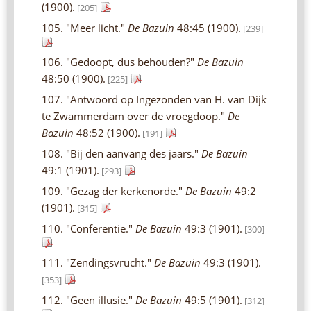
(1900).
[205]
105. "Meer licht."
De Bazuin
48:45 (1900).
[239]
106. "Gedoopt, dus behouden?"
De Bazuin
48:50 (1900).
[225]
107. "Antwoord op Ingezonden van H. van Dijk
te Zwammerdam over de vroegdoop."
De
Bazuin
48:52 (1900).
[191]
108. "Bij den aanvang des jaars."
De Bazuin
49:1 (1901).
[293]
109. "Gezag der kerkenorde."
De Bazuin
49:2
(1901).
[315]
110. "Conferentie."
De Bazuin
49:3 (1901).
[300]
111. "Zendingsvrucht."
De Bazuin
49:3 (1901).
[353]
112. "Geen illusie."
De Bazuin
49:5 (1901).
[312]