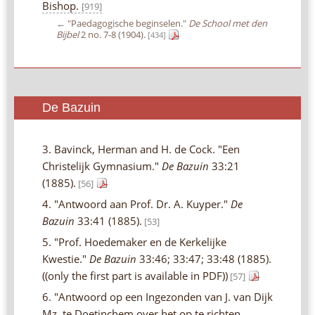
Bishop.
[919]
←
"Paedagogische beginselen."
De School met den
Bijbel
2 no. 7-8 (1904).
[434]
De Bazuin
3. Bavinck, Herman and H. de Cock. "Een
Christelijk Gymnasium."
De Bazuin
33:21
(1885).
[56]
4. "Antwoord aan Prof. Dr. A. Kuyper."
De
Bazuin
33:41 (1885).
[53]
5. "Prof. Hoedemaker en de Kerkelijke
Kwestie."
De Bazuin
33:46; 33:47; 33:48 (1885).
((only the first part is available in PDF))
[57]
6. "Antwoord op een Ingezonden van J. van Dijk
Mz. te Doetinchem over het op te richten