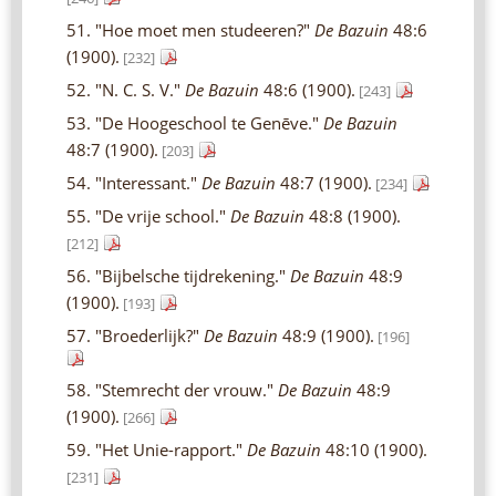
51. "Hoe moet men studeeren?"
De Bazuin
48:6
(1900).
[232]
52. "N. C. S. V."
De Bazuin
48:6 (1900).
[243]
53. "De Hoogeschool te Genēve."
De Bazuin
48:7 (1900).
[203]
54. "Interessant."
De Bazuin
48:7 (1900).
[234]
55. "De vrije school."
De Bazuin
48:8 (1900).
[212]
56. "Bijbelsche tijdrekening."
De Bazuin
48:9
(1900).
[193]
57. "Broederlijk?"
De Bazuin
48:9 (1900).
[196]
58. "Stemrecht der vrouw."
De Bazuin
48:9
(1900).
[266]
59. "Het Unie-rapport."
De Bazuin
48:10 (1900).
[231]