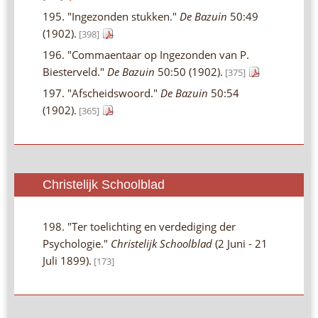
195. "Ingezonden stukken."
De Bazuin
50:49
(1902).
[398]
196. "Commaentaar op Ingezonden van P.
Biesterveld."
De Bazuin
50:50 (1902).
[375]
197. "Afscheidswoord."
De Bazuin
50:54
(1902).
[365]
Christelijk Schoolblad
198. "Ter toelichting en verdediging der
Psychologie."
Christelijk Schoolblad
(2 Juni - 21
Juli 1899).
[173]