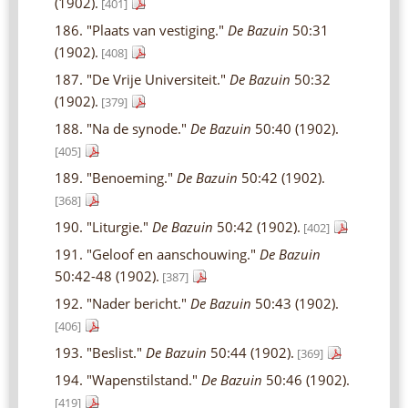
(1902).
[401]
186. "Plaats van vestiging."
De Bazuin
50:31
(1902).
[408]
187. "De Vrije Universiteit."
De Bazuin
50:32
(1902).
[379]
188. "Na de synode."
De Bazuin
50:40 (1902).
[405]
189. "Benoeming."
De Bazuin
50:42 (1902).
[368]
190. "Liturgie."
De Bazuin
50:42 (1902).
[402]
191. "Geloof en aanschouwing."
De Bazuin
50:42-48 (1902).
[387]
192. "Nader bericht."
De Bazuin
50:43 (1902).
[406]
193. "Beslist."
De Bazuin
50:44 (1902).
[369]
194. "Wapenstilstand."
De Bazuin
50:46 (1902).
[419]