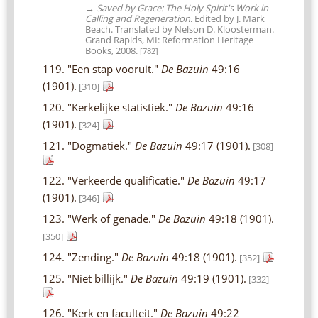
→
Saved by Grace: The Holy Spirit's Work in
Calling and Regeneration
. Edited by J. Mark
Beach. Translated by Nelson D. Kloosterman.
Grand Rapids, MI: Reformation Heritage
Books, 2008.
[782]
119. "Een stap vooruit."
De Bazuin
49:16
(1901).
[310]
120. "Kerkelijke statistiek."
De Bazuin
49:16
(1901).
[324]
121. "Dogmatiek."
De Bazuin
49:17 (1901).
[308]
122. "Verkeerde qualificatie."
De Bazuin
49:17
(1901).
[346]
123. "Werk of genade."
De Bazuin
49:18 (1901).
[350]
124. "Zending."
De Bazuin
49:18 (1901).
[352]
125. "Niet billijk."
De Bazuin
49:19 (1901).
[332]
126. "Kerk en faculteit."
De Bazuin
49:22