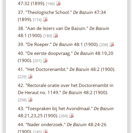
47:32 (1899).
[166]
37. "Theologische School."
De Bazuin
47:34
(1899).
[174]
38. "Aan de lezers van De Bazuin."
De Bazuin
48:1 (1900).
[189]
39. "De Roeper."
De Bazuin
48:1 (1900).
[208]
40. "De eerste doopvraag."
De Bazuin
48:19,20
(1900).
[201]
41. "Het Doctorenambt."
De Bazuin
48:2 (1900).
[229]
42. "Rectorale oratie over het Doctorenambt in
De Heraut no. 1149."
De Bazuin
48:2 (1900).
[258]
43. "Toespraken bij het Avondmaal."
De Bazuin
48:21,23,25 (1900).
[269]
44. "Nader onderzoek."
De Bazuin
48:24-26
(1900).
[245]