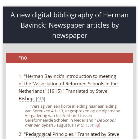
A new digital bibliography of Herman
Bavinck: Newspaper articles by
newspaper
*no
1.
"Herman Bavinck's introduction to meeting
of the "Association of Reformed Schools in the
Netherlands" (1915)." Translated by Steve
Bishop.
[918]
←
"Verslag van een korte inleiding naar aanleiding
van Spreuken 4:1–13, uitgesproken op de Algemene
Vergadering van het Verband tussen
Gereformeerde Scholen in Nederland."
De School
met den Bijbel
(5 augustus 1915).
[554]
2.
"Pedagogical Principles." Translated by Steve