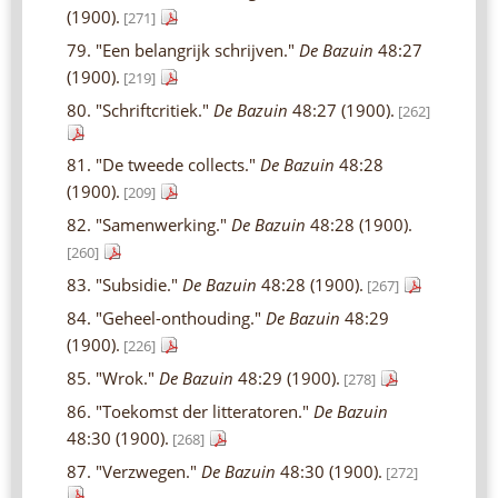
(1900).
[271]
79. "Een belangrijk schrijven."
De Bazuin
48:27
(1900).
[219]
80. "Schriftcritiek."
De Bazuin
48:27 (1900).
[262]
81. "De tweede collects."
De Bazuin
48:28
(1900).
[209]
82. "Samenwerking."
De Bazuin
48:28 (1900).
[260]
83. "Subsidie."
De Bazuin
48:28 (1900).
[267]
84. "Geheel-onthouding."
De Bazuin
48:29
(1900).
[226]
85. "Wrok."
De Bazuin
48:29 (1900).
[278]
86. "Toekomst der litteratoren."
De Bazuin
48:30 (1900).
[268]
87. "Verzwegen."
De Bazuin
48:30 (1900).
[272]