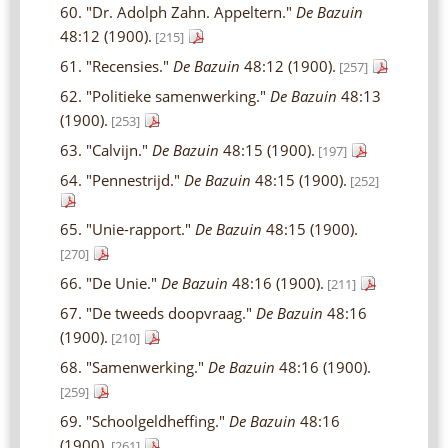
60. "Dr. Adolph Zahn. Appeltern."
De Bazuin
48:12 (1900).
[215]
61. "Recensies."
De Bazuin
48:12 (1900).
[257]
62. "Politieke samenwerking."
De Bazuin
48:13
(1900).
[253]
63. "Calvijn."
De Bazuin
48:15 (1900).
[197]
64. "Pennestrijd."
De Bazuin
48:15 (1900).
[252]
65. "Unie-rapport."
De Bazuin
48:15 (1900).
[270]
66. "De Unie."
De Bazuin
48:16 (1900).
[211]
67. "De tweeds doopvraag."
De Bazuin
48:16
(1900).
[210]
68. "Samenwerking."
De Bazuin
48:16 (1900).
[259]
69. "Schoolgeldheffing."
De Bazuin
48:16
(1900).
[261]