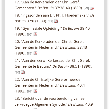
17. "Aan de Kerkeraden der Chr. Geref.
Gemeenten."
De Bazuin
37:38-40 (1889).
[79]
18. "Ingezonden aan Dr. Ph. J. Hoedemaker."
De
Bazuin
37:8 (1889).
[82]
19. "Gymnasiale Opleiding."
De Bazuin
38:40
(1890).
[92]
20. "Aan de Kerkeraden der Christ. Geref.
Gemeenten in Nederland."
De Bazuin
38:43
(1890).
[89]
21. "Aan den eerw. Kerkeraad der Chr. Geref.
Gemeente te Bedum."
De Bazuin
38:51 (1890).
[90]
22. "Aan de Christelijke Gereformeerde
Gemeenten in Nederland."
De Bazuin
40:4
(1892).
[98]
23. "Bericht over de voorbereiding van een
vervroegde Algemene Synode."
De Bazuin
40:9