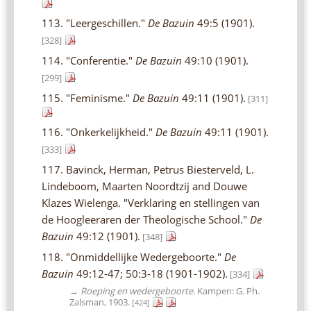
113. "Leergeschillen."
De Bazuin
49:5 (1901).
[328]
114. "Conferentie."
De Bazuin
49:10 (1901).
[299]
115. "Feminisme."
De Bazuin
49:11 (1901).
[311]
116. "Onkerkelijkheid."
De Bazuin
49:11 (1901).
[333]
117. Bavinck, Herman, Petrus Biesterveld, L.
Lindeboom, Maarten Noordtzij and Douwe
Klazes Wielenga. "Verklaring en stellingen van
de Hoogleeraren der Theologische School."
De
Bazuin
49:12 (1901).
[348]
118. "Onmiddellijke Wedergeboorte."
De
Bazuin
49:12-47; 50:3-18 (1901-1902).
[334]
→
Roeping en wedergeboorte
. Kampen: G. Ph.
Zalsman, 1903.
[424]