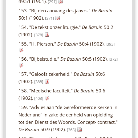
49:51 (1901).
[291]
153. "Bij den aanvang des jaavrs."
De Bazuin
50:1 (1902).
[371]
154. "De tekst onzer liturgie."
De Bazuin
50:2
(1902).
[378]
155. "H. Pierson."
De Bazuin
50:4 (1902).
[393]
156. "Bijbelstudie."
De Bazuin
50:5 (1902).
[372]
157. "Geloofs zekerheid."
De Bazuin
50:6
(1902).
[388]
158. "Medische faculteit."
De Bazuin
50:6
(1902).
[403]
159. "Advies aan “de Gereformeerde Kerken in
Nederland” in zake de eenheid van opleiding
tot den Dienst des Woords. Concept- contract."
De Bazuin
50:9 (1902).
[363]