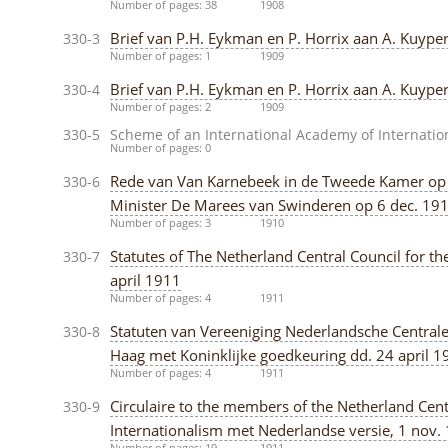
Number of pages: 38
1908
Brief van P.H. Eykman en P. Horrix aan A. Kuyper
330-3
Number of pages: 1
1909
Brief van P.H. Eykman en P. Horrix aan A. Kuype
330-4
Number of pages: 2
1909
330-5
Scheme of an International Academy of Internation
Number of pages: 0
Rede van Van Karnebeek in de Tweede Kamer op
330-6
Minister De Marees van Swinderen op 6 dec. 19
Number of pages: 3
1910
Statutes of The Netherland Central Council for t
330-7
april 1911
Number of pages: 4
1911
Statuten van Vereeniging Nederlandsche Centrale
330-8
Haag met Koninklijke goedkeuring dd. 24 april 1
Number of pages: 4
1911
Circulaire to the members of the Netherland Cent
330-9
Internationalism met Nederlandse versie, 1 nov.
Number of pages: 19
1911