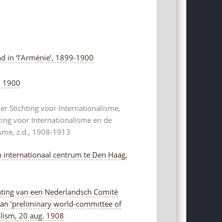
nd in ‘l’Arménie’, 1899-1900
, 1900
r Stichting voor Internationalisme,
ting voor Internationalisme en de
sme, z.d., 1908-1913
n internationaal centrum te Den Haag,
ichting van een Nederlandsch Comité
 van ‘preliminary world-committee of
alism, 20 aug. 1908