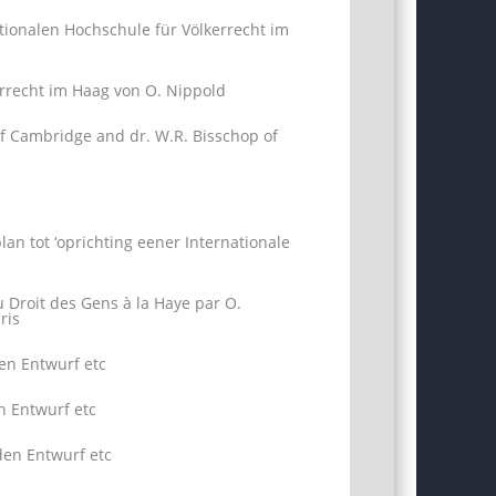
onalen Hochschule für Völkerrecht im
errecht im Haag von O. Nippold
 Cambridge and dr. W.R. Bisschop of
lan tot ‘oprichting eener Internationale
u Droit des Gens à la Haye par O.
ris
den Entwurf etc
n Entwurf etc
 den Entwurf etc