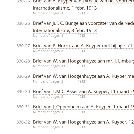
Brief aan A. Kuyper van Directie van het Voorber
330-25
Internationalisme, 1 febr. 1913
Number of pages: 1
1913
Brief van Jul. C. Bunge aan voorzitter van de Ne
330-26
Internationalisme, 3 febr. 1913
Number of pages: 1
1913
Brief van P. Horrix aan A. Kuyper met bijlage, 7 
330-27
Number of pages: 8
1913
Brief van W. van Hoogenhuyze aan mr. J. Limburg
330-28
Number of pages: 13
1913
Brief van W. van Hoogenhuyze aan A. Kuyper met 
330-29
Number of pages: 3
1913
Brief van T.M.C. Asser aan A. Kuyper, 11 maart 
330-30
Number of pages: 2
1913
Brief van J. Oppenheim aan A. Kuyper, 1 maart 
330-31
Number of pages: 1
1913
Brief van W. van Hoogenhuyze aan A. Kuyper, 1
330-32
Number of pages: 1
1913