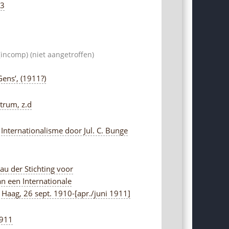
13
incomp) (niet aangetroffen)
Gens’, (1911?)
trum, z.d
nternationalisme door Jul. C. Bunge
au der Stichting voor
an een Internationale
 Haag, 26 sept. 1910-[apr./juni 1911]
1911