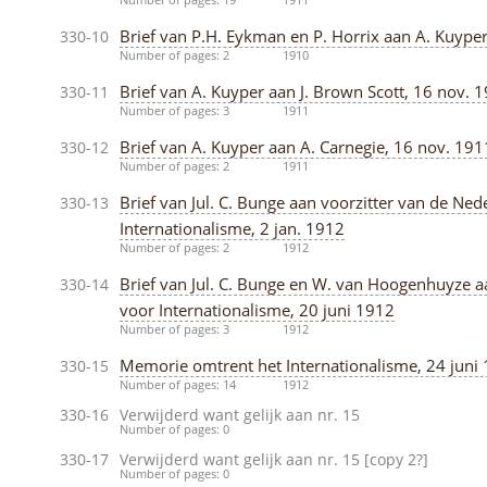
Brief van P.H. Eykman en P. Horrix aan A. Kuype
330-10
Number of pages: 2
1910
Brief van A. Kuyper aan J. Brown Scott, 16 nov. 
330-11
Number of pages: 3
1911
Brief van A. Kuyper aan A. Carnegie, 16 nov. 191
330-12
Number of pages: 2
1911
Brief van Jul. C. Bunge aan voorzitter van de Ne
330-13
Internationalisme, 2 jan. 1912
Number of pages: 2
1912
Brief van Jul. C. Bunge en W. van Hoogenhuyze 
330-14
voor Internationalisme, 20 juni 1912
Number of pages: 3
1912
Memorie omtrent het Internationalisme, 24 juni
330-15
Number of pages: 14
1912
330-16
Verwijderd want gelijk aan nr. 15
Number of pages: 0
330-17
Verwijderd want gelijk aan nr. 15 [copy 2?]
Number of pages: 0