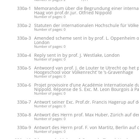
330a-1
Memorandum über die Begrundung einer internati
Haag von prof.dr.jur. Otfried Nippold
Number of pages: 0
330a-2
Statuten der internationalen Hochschule für Völk
Number of pages: 0
330a-3
Amended scheme sent in by prof. L. Oppenheim of
London
Number of pages: 0
330a-4
Reply sent in by prof. J. Westlake, London
Number of pages: 0
330a-5
Antwoord van prof. J. de Louter te Utrecht op het p
Hoogeschool voor Volkenrecht’ te ’s-Gravenhage
Number of pages: 0
330a-6
Projet provisoire d’une Académie Internationale d
Nippold. Réponse de S. Exc. M. Leon Bourgois à Pa
Number of pages: 0
330a-7
Antwort seiner Exc. Prof.dr. Francis Hagerup auf 
Number of pages: 0
330a-8
Antwort des Herrn prof. Max Huber, Zürich auf de
Number of pages: 0
330a-9
Antwort des Herrn prof. F. von Martitz, Berlin auf
Number of pages: 0