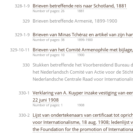
Brieven betreffende reis naar Schotland, 1881
328-1-9
Number of pages: 26
1881
Brieven betreffende Armenië, 1899-1900
329
Brieven van Minas Tchéraz en artikel van zijn ha
329-1-9
Number of pages: 38
1899-1900
Brieven van het Comité Armenophile met bijlage
329-10-11
Number of pages: 10
1900
Stukken betreffende het Voorbereidend Bureau de
330
het Nederlandsch Comité van Actie voor de Stich
Nederlandsche Centrale Raad voor Internationali
Verklaring van A. Kuyper inzake vestiging van ee
330-1
22 juni 1908
Number of pages: 1
1908
Lijst van ondertekenaars van certificaat tot opr
330-2
voor Internationalisme, 18 aug. 1908; ledenlijst
the Foundation for the promotion of Internation