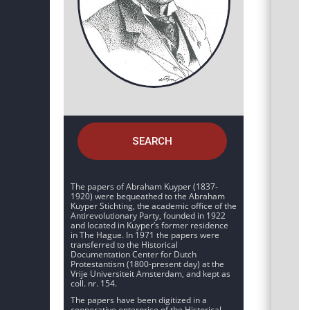
SEARCH
The papers of Abraham Kuyper (1837-
1920) were bequeathed to the Abraham
Kuyper Stichting, the academic office of the
Antirevolutionary Party, founded in 1922
and located in Kuyper’s former residence
in The Hague. In 1971 the papers were
transferred to the Historical
Documentation Center for Dutch
Protestantism (1800-present day) at the
Vrije Universiteit Amsterdam, and kept as
coll. nr. 154.
The papers have been digitized in a
cooperative enterprise of the Historical