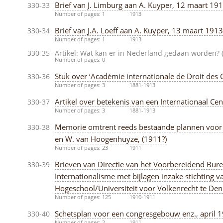
Brief van J. Limburg aan A. Kuyper, 12 maart 19
330-33
Number of pages: 1
1913
Brief van J.A. Loeff aan A. Kuyper, 13 maart 1913
330-34
Number of pages: 1
1913
330-35
Artikel: Wat kan er in Nederland gedaan worden? (
Number of pages: 0
Stuk over ‘Académie internationale de Droit des 
330-36
Number of pages: 3
1881-1913
Artikel over betekenis van een Internationaal Cen
330-37
Number of pages: 3
1881-1913
Memorie omtrent reeds bestaande plannen voor I
330-38
en W. van Hoogenhuyze, (1911?)
Number of pages: 23
1911
Brieven van Directie van het Voorbereidend Bure
330-39
Internationalisme met bijlagen inzake stichting v
Hogeschool/Universiteit voor Volkenrecht te Den
Number of pages: 125
1910-1911
Schetsplan voor een congresgebouw enz., april 
330-40
Number of pages: 2
1911