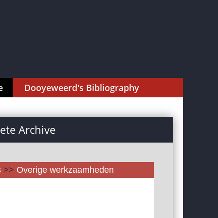
e
Dooyeweerd's Bibliography
te Archive
s
>>
Overige werkzaamheden