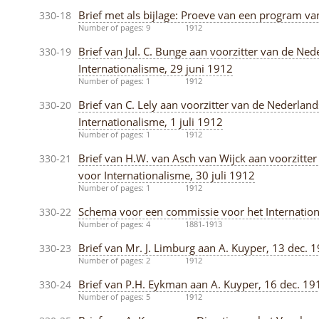
Brief met als bijlage: Proeve van een program 
330-18
Number of pages: 9
1912
Brief van Jul. C. Bunge aan voorzitter van de Ne
330-19
Internationalisme, 29 juni 1912
Number of pages: 1
1912
Brief van C. Lely aan voorzitter van de Nederlan
330-20
Internationalisme, 1 juli 1912
Number of pages: 1
1912
Brief van H.W. van Asch van Wijck aan voorzitte
330-21
voor Internationalisme, 30 juli 1912
Number of pages: 1
1912
Schema voor een commissie voor het Internati
330-22
Number of pages: 4
1881-1913
Brief van Mr. J. Limburg aan A. Kuyper, 13 dec. 
330-23
Number of pages: 2
1912
Brief van P.H. Eykman aan A. Kuyper, 16 dec. 19
330-24
Number of pages: 5
1912