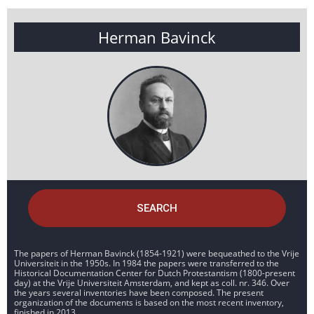
Herman Bavinck
SEARCH
The papers of Herman Bavinck (1854-1921) were bequeathed to the Vrije
Universiteit in the 1950s. In 1984 the papers were transferred to the
Historical Documentation Center for Dutch Protestantism (1800-present
day) at the Vrije Universiteit Amsterdam, and kept as coll. nr. 346. Over
the years several inventories have been composed. The present
organization of the documents is based on the most recent inventory,
finished in 2013.