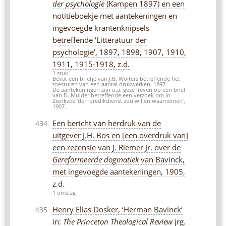
der psychologie
(Kampen 1897) en een
notitieboekje met aantekeningen en
ingevoegde krantenknipsels
betreffende ‘Litteratuur der
psychologie’, 1897, 1898, 1907, 1910,
1911, 1915-1918, z.d.
1 stuk
Bevat een briefje van J.B. Wolters betreffende het
toesturen van een aantal drukwerken, 1897.
De aantekeningen zijn o.a. geschreven op een brief
van D. Mulder betreffende een verzoek om in
Zierikzee ‘den predikdienst zou willen waarnemen’,
1907.
Een bericht van herdruk van de
434
uitgever J.H. Bos en [een overdruk van]
een recensie van J. Riemer Jr. over de
Gereformeerde dogmatiek
van Bavinck,
met ingevoegde aantekeningen, 1905,
z.d.
1 omslag
Henry Elias Dosker, ‘Herman Bavinck’
435
in:
The Princeton Theological Review
jrg.