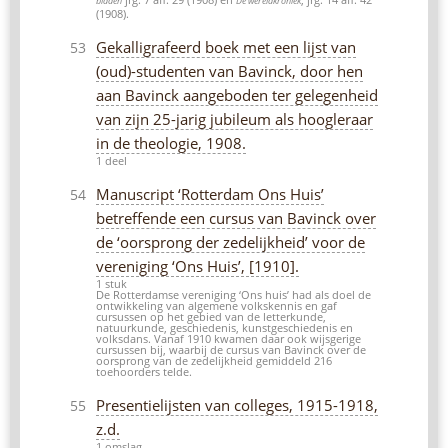
bladen
De wereldkroniek
(1908).
Gekalligrafeerd boek met een lijst van
53
(oud)-studenten van Bavinck, door hen
aan Bavinck aangeboden ter gelegenheid
van zijn 25-jarig jubileum als hoogleraar
in de theologie, 1908.
1 deel
Manuscript ‘Rotterdam Ons Huis’
54
betreffende een cursus van Bavinck over
de ‘oorsprong der zedelijkheid’ voor de
vereniging ‘Ons Huis’, [1910].
1 stuk
De Rotterdamse vereniging ‘Ons huis’ had als doel de
ontwikkeling van algemene volkskennis en gaf
cursussen op het gebied van de letterkunde,
natuurkunde, geschiedenis, kunstgeschiedenis en
volksdans. Vanaf 1910 kwamen daar ook wijsgerige
cursussen bij, waarbij de cursus van Bavinck over de
oorsprong van de zedelijkheid gemiddeld 216
toehoorders telde.
Presentielijsten van colleges, 1915-1918,
55
z.d.
1 omslag