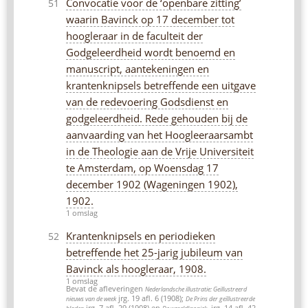
Convocatie voor de ‘openbare zitting’
51
waarin Bavinck op 17 december tot
hoogleraar in de faculteit der
Godgeleerdheid wordt benoemd en
manuscript, aantekeningen en
krantenknipsels betreffende een uitgave
van de redevoering Godsdienst en
godgeleerdheid. Rede gehouden bij de
aanvaarding van het Hoogleeraarsambt
in de Theologie aan de Vrije Universiteit
te Amsterdam, op Woensdag 17
december 1902 (Wageningen 1902),
1902.
1 omslag
Krantenknipsels en periodieken
52
betreffende het 25-jarig jubileum van
Bavinck als hoogleraar, 1908.
1 omslag
Bevat de afleveringen
Nederlandsche illustratie: Geillustreerd
jrg. 19 afl. 6 (1908);
nieuws van de week
De Prins der geïllustreerde
jrg. 7 afl. 29 (1908) en
, jrg. 14 afl. 42