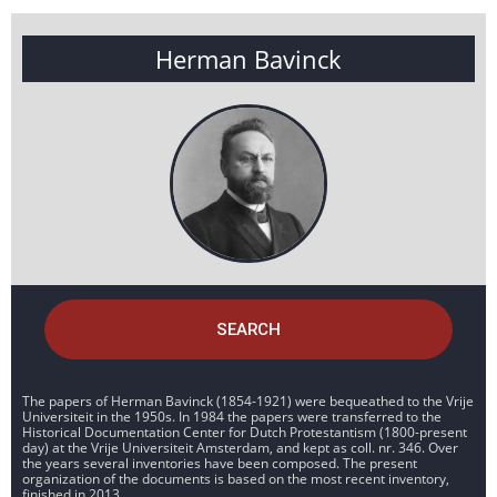
Herman Bavinck
SEARCH
The papers of Herman Bavinck (1854-1921) were bequeathed to the Vrije
Universiteit in the 1950s. In 1984 the papers were transferred to the
Historical Documentation Center for Dutch Protestantism (1800-present
day) at the Vrije Universiteit Amsterdam, and kept as coll. nr. 346. Over
the years several inventories have been composed. The present
organization of the documents is based on the most recent inventory,
finished in 2013.