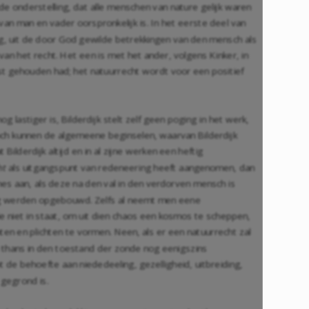
de onderstelling, dat alle menschen van nature gelijk waren
van man en vader oorspronkelijk is. In het eerste deel van
ezag, uit de door God gewilde betrekkingen van den mensch als
an het recht. Het een is met het ander, volgens Kinker, in
rst gehouden had; het natuurrecht wordt voor een positief
 lastiger is, Bilderdijk stelt zelf geen poging in het werk,
och kunnen de algemeene beginselen, waarvan Bilderdijk
lderdijk altijd en in al zijne werken een heftig
ht
als uitgangspunt van redeneering heeft aangenomen, dan
es aan, als deze na den val in den verdorven mensch is
rag werden opgebouwd. Zelfs al neemt men eene
ie niet in staat, om uit dien chaos een kosmos te scheppen,
ten en plichten te vormen. Neen, als er een natuurrecht zal
n thans in den toestand der zonde nog eenigszins
de behoefte aan niededeeling, gezelligheid, uitbreiding,
 gegrond is.