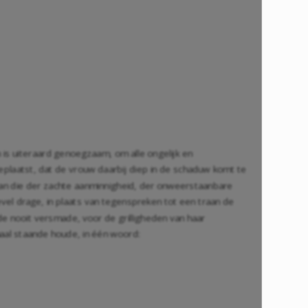
n is uiteraard genoegzaam, om alle ongelijk en
eplaatst, dat de vrouw daarbij diep in de schaduw komt te
dan die der zachte aanminnigheid, der onweerstaanbare
evel drage, in plaats van tegenspreken tot een traan de
fde nooit versmade, voor de grilligheden van haar
aal staande houde, in één woord: