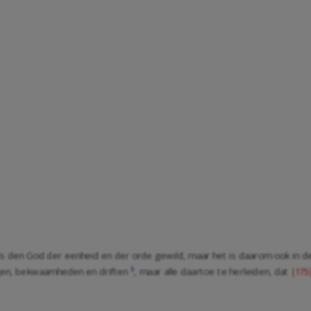
 den God der eenheid en der orde gewild, maar het is daarom ook in de
5
ngen, bekwaamheden en driften
, maar alle daartoe te herleiden, dat
|175