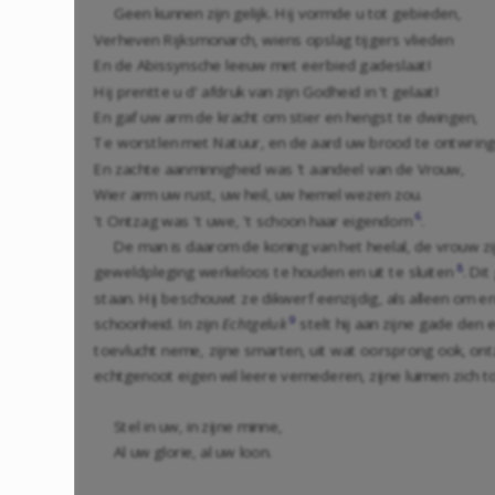
Geen kunnen zijn gelijk. Hij vormde u tot gebieden,
Verheven Rijksmonarch, wiens opslag tijgers vlieden
En de Abissynsche leeuw met eerbied gadeslaat!
Hij prentte u d' afdruk van zijn Godheid in 't gelaat!
En gaf uw arm de kracht om stier en hengst te dwingen,
Te worstlen met Natuur, en de aard uw brood te ontwring
En zachte aanminnigheid was 't aandeel van de Vrouw,
Wier arm uw rust, uw heil, uw hemel wezen zou.
6
't Ontzag was 't uwe, 't schoon haar eigendom
.
De man is daarom de koning van het heelal, de vrouw z
8
geweldpleging werkeloos te houden en uit te sluiten
. Di
staan. Hij beschouwt ze dikwerf eenzijdig, als alleen om
9
schoonheid. In zijn
Echtgeluk
stelt hij aan zijne gade den
toevlucht neme, zijne smarten, uit wat oorsprong ook, ontz
echtgenoot eigen wil leere vernederen, zijne luimen zich
Stel in uw, in zijne minne,
Al uw glorie, al uw loon.