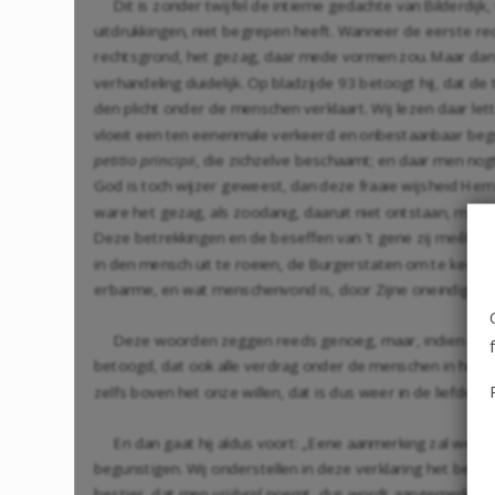
Dit is zonder twijfel de intieme gedachte van Bilderdijk
uitdrukkingen, niet begrepen heeft. Wanneer de eerste re
rechtsgrond, het gezag, daar mede vormen zou. Maar dan 
verhandeling duidelijk. Op bladzijde 93 betoogt hij, dat 
den plicht onder de menschen verklaart. Wij lezen daar let
vloeit een ten eenenmale verkeerd en onbestaanbaar begri
petitio principii
, die zichzelve beschaamt; en daar men nog
God is toch wijzer geweest, dan deze fraaie wijsheid Hem
ware het gezag, als zoodanig, daaruit niet ontstaan, maar 
Deze betrekkingen en de beseffen van 't gene zij meêbreng
in den mensch uit te roeien, de Burgerstaten om te keeren,
erbarme, en wat menschenvond is, door Zijne oneindige en
Deze woorden zeggen reeds genoeg, maar, indien noodi
betoogd, dat ook alle verdrag onder de menschen in het 
zelfs boven het onze willen, dat is dus weer in de liefde.
En dan gaat hij aldus voort: „Eene aanmerking zal well
begunstigen. Wij onderstellen in deze verklaring het best
bestier, dat men
vrijheid
noemt, dus wordt aangemerkt. Maar