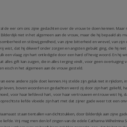
ooral de eer om ons zijne gedachten over de vrouw te doen kennen. Maar 
Bilderdijk niet in het algemeen aan de vrouw, maar die hij bepaald als m
|
e somberheid en stilzwijgendheid, van zijne bitterheid en wrevel, van zi
. Hij wist, dat hij dikwerf onder zorgen en angsten gebukt ging, die hij niet
ulk een vlaag zijn hart ontledigde door een hard of hevig woord. En hij w
uit alles gift kan zuigen, die in alles terging vindt, voor geen overtuigin
 eisch in het algemeen aan de vrouw gesteld.
an eene andere zijde doet kennen. Hij stelde zijn geluk niet in rijkdom, i
ijn leven, boven woorden en gedachten werd zij door zijn hart geliefd, ha
ed, voor haar liefdevol hart, voor haar vertrouwen en trouw wist hij, d
der oprechtste liefde vloeide zijn hart met dat zijner gade weer tot een 
. Daarnaast staan tientallen van dichtstukken, door Bilderdijk aan zijne g
 liefde. Vrij mag men den lof zingen van de edele Catharina Wilhelmina Sc