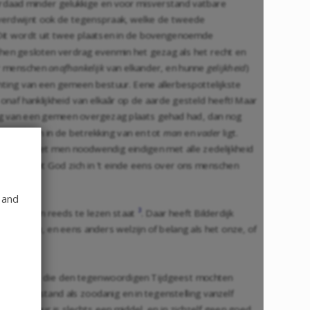
rdaad minder gelukkige en voor misverstand vatbare
 verdwijnt ook de tegenspraak, welke de tweede
Dit wordt uit twee plaatsen in de bovengenoemde
r hen gesloten verdrag evenmin het gezag als het recht en
der menschen
onafhankelijk
van elkander, en hunne
gelijkheid
)
hting van een gemeen bestuur. Eene allerbespottelijkste
naf hanklijkheid van elkaâr op de aarde gesteld heeft! Maar
ting van een gemeen overgezag plaats gehad had, dan nog
hen aart en in de betrekking van en tot
man
en
vader
ligt.
 zal en moet men noodwendig eindigen met alle zedelijkheid
n heeft, tot God zich in 't einde eens over ons menschen
 and
3
n te voren reeds te lezen staat
. Daar heeft Bilderdijk
er genieten
, en eens anders welzijn of belang als het onze, of
tingen geven, die den tegenwoordigen Tijdgeest mochten
igen toestand als zoodanig en in tegenstelling vanzelf
et bestuur is slechts een middel, en in zichzelf geen goed