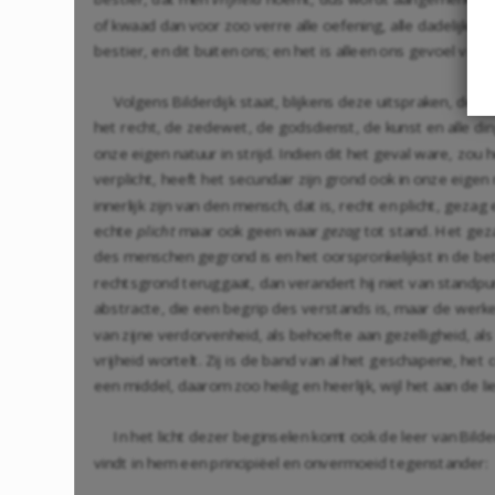
of kwaad dan voor zoo verre alle oefening, alle dadelijkhe
bestier, en dit buiten ons; en het is alleen ons gevoel va
Volgens Bilderdijk staat, blijkens deze uitspraken, de
het recht, de zedewet, de godsdienst, de kunst en alle di
onze eigen natuur in strijd. Indien dit het geval ware, zou
verplicht, heeft het secundair zijn grond ook in onze eigen
innerlijk zijn van den mensch, dat is, recht en plicht, geza
echte
plicht
maar ook geen waar
gezag
tot stand. Het geza
des menschen gegrond is en het oorspronkelijkst in de be
rechtsgrond teruggaat, dan verandert hij niet van standpun
abstracte, die een begrip des verstands is, maar de werkeli
van zijne verdorvenheid, als behoefte aan gezelligheid, als 
vrijheid wortelt. Zij is de band van al het geschapene, het
een middel, daarom zoo heilig en heerlijk, wijl het aan de 
In het licht dezer beginselen komt ook de leer van Bilde
vindt in hem een principiëel en onvermoeid tegenstander: