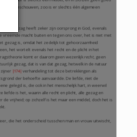
er oogpunt beschouwen, zoo is er slechts één algemeen
nmerken."
ant het gezag heeft zeker zijn oorsprong in God, evenals
ene vreemde macht buiten en tegen ons over, het is niet met
t het gezag is, omdat het zedelijk tot gehoorzaamheid
en, het wortelt evenals het recht en de plicht in het
 verdragstheorie komt er daarom geen wezenlijk
recht
, geen
tuurlijk
gezag, dat is van dat gezag, hetwelk in de natuur
 zijner
verhandeling tot deze betrekkingen als
|174|
htsgrond der behoefte aanvaardde. De liefde, niet de
ne gelegd is, die ook in het menschelijk hart, in weerwil
liefde is het, waarin alle recht en plicht, alle gezag en
de vrijheid; op zichzelf is het maar een middel, doch het is
kt.
dsleer, die het onderscheid tusschen man en vrouw uitwischt,