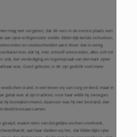
men mag niet vergeten, dat dit vers in de eerste plaats een
an aan zijne echtgenoote stelde. Bilderdijk kende zichzelven,
jn ontevreden en veeleischenden aard. Meer dan in eenig
 verklaren kon, dat hij, met zichzelf ontevreden, alles zich tot
ist ook, dat verdediging en tegenspraak van den kant zijner
g vatbaar was. Goed gelezen, is dit zijn gedicht veel meer
n weidschen stand, in een leven vrij van zorg en leed, maar in
ar geluk was al zijn trachten, voor haar wilde hij zwoegen
at hij bezwijken moest; daarvoor was hij niet bestand, dan
onverdeeld bestaan samen.
ade gewijd, waarin niets van dergelijke eischen voorkomt,
hweickhardt; aan haar danken wij het, dat Bilderdijks rijke