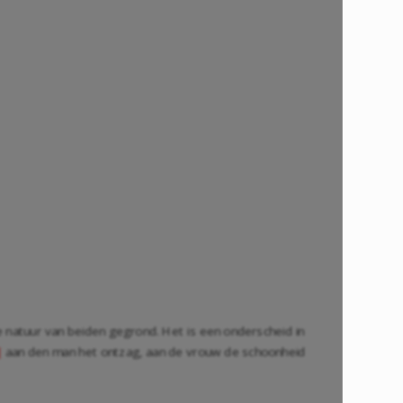
 natuur van beiden gegrond. Het is een onderscheid in
aan den man het ontzag, aan de vrouw de schoonheid
|