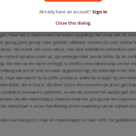
id, of exsertie van kracht, een goed is. Indien wij de zaak uit een hoog
Already have an account?
Sign in
n instemming met dit bestier, waardoor wij 't als uit ons voortkomende aa
Close this dialog
 rechtsgrond van het gezag volstrekt niet tegenover dien der behoefte. W
ngen, maar het is daarom niet van buiten opgelegd, het staat niet als e
 het gezag geen gezag, maar geweld, willekeur, tirannie zijn. Juist omda
 natuur, het stemt met onze natuur, met haar innerlijkste behoeften overe
g en vrijheid spruiten voort uit, zijn ondergeschikt aan de liefde. Bij de
g, dat men op die wijze verkrijgt, is slechts eene nabootsing van het
na
trekking van en tot
man
en
vader
opgesloten ligt. Als Bilderdijk in het slot
t, maar dan neemt hij dezelfde positie in, welke hij vroeger bij den rec
jke liefde, die in God is, die door God in den boezem van al het geschape
sociabilitas bewaard is gebleven, en aan de societas het aanzijn gaf, deze 
 cement van alle maatschappij. Daarom staat het gezag ook niet tegenover 
liefde dienstbaar is en ter handhaving en ten waarborg van de vrijheid stre
rdijk over huisgezin, staat en maatschappij tot haar recht. De gelijkhei