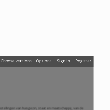
Choose versions
Options
Sign in
Register
instellingen van huisgezin, staat en maatschappij, van de