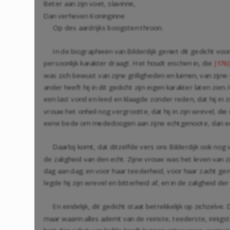
Beter aan zijn voet, slavinne,
Dan verheven Koninginne
Op des aardrijks boogsten throon.
In de biographieën van Bilderdijk geniet dit gedicht v
persoonlijk karakter draagt. Het houdt eischen in, die
|176
was zich bewust van zijne grilligheden en luimen, van zijn
ander heeft hij in dit gedicht zijn eigen karakter laten zien
een last vond en leed en klaagde zonder reden, dat hij in z
vrouw het onheil nog vergrootte, dat hij in zijn wrevel, die 
eene bede om mededoogen aan zijne echtgenoote, dan een
Daarbij komt, dat ditzelfde vers ons Bilderdijk ook nog v
de zaligheid van den echt. Zijne vrouw was het leven van z
dag aan dag; en voor haar teederheid, voor haar zacht gemo
legde hij zijn wrevel en bitterheid af, en in de zaligheid 
En eindelijk, dit gedicht staat betrekkelijk op zichzelve
maar waarin alles ademt van de reinste, teederste, innigste