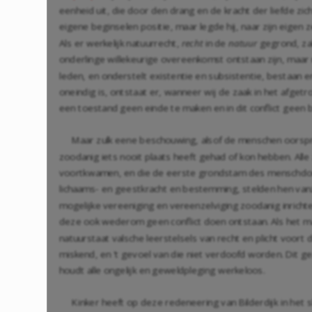
eenheid uit, die door den drang en de kracht der liefde zic
eigene beginselen positie, maar legde hij, naar zijn eigen
Als er werkelijk natuurrecht,
recht
in de
natuur
gegrond, zal
onderlinge willekeurige overeenkomst ontstaan zijn, maar
leden, en onderstelt existentie en subsistentie, bestaan e
oneindig is, ontstaat er, wanneer wij de zaak in het afget
een toestand geen einde te maken en in dit conflict geen
Maar zulk eene beschouwing, alsof de menschen oorspr
zoodanig iets nooit plaats heeft gehad of kon hebben. All
voortkwamen, en die de eerste grondstam des menschdoms
lichaams- en geestkracht en bestemming, stelden hen vanz
mogelijke vereeniging en vereenzelviging zoodanig inricht
deze ook wederom geen conflict doen ontstaan. Als het mann
natuurstaat valsche leerstelsels van recht en plicht voor
miskend, en 't gevoel van die niet verdoofd worden. Dit
houdt alle ongelijk en geweldpleging werkeloos.
Kinker heeft op deze redeneering van Bilderdijk in het 