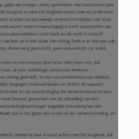
j, gelijk wij vroeger reeds opmerkten, niet terstond in zijne
ot het hoogste en uiterste beginsel eener zaak op te klimmen.
acht worden oorspronkelijk verkeerd te hebben, niet door
grond wezen. Iedere maatschappij is eene coexistentie van
bestaansmiddelen. recht heeft en dit recht in zichzelf
n huis uit in een staat van oorlog. Zelfs is er dan aan zulk
 langs dezen weg geen
recht
, geen
natuur
recht tot stand.
schim en een loutere abstractie. Alles leert ons, dat
rouw, uit wier onderlinge verbintenis kinderen
n oorlog gebracht, en hun verscheidenheid van maaksel,
rlijke neigingen, bekwaamheden en driften de naauwst
ch bracht. En de voortbrenging der kinderen kon in of door
en nooit betwist geworden, eer de afdwaling van den
 wederkeerigheid hoogst ongelijke betrekking kan niet
ndhaaft dan in het gezin den vrede en de samenstemming, en
oefend, omdat hij haar in strijd achtte met het beginsel, dat