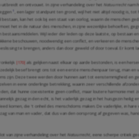
h uitbreidt en ontvouwt. In zijne verhandeling over het
Natuurrecht
nam hi
1
 zeggen
, een lager standpunt ten grond, wijl het niet altijd noodig is, t
 bestaan, kan het ook bij een staat van oorlog, waarin de menschen ged
 moet het in de natuur des menschen, in zijne wezenlijke behoeften, ge
n bestaansmiddelen. Wijl ieder der leden op deze laatste, op bestaan en 
rokkene beschouwen, noodwendig een conflict, en verkeeren de menschen va
 beslissing te brengen, anders dan door geweld of door toeval. Er komt
onkelijk
als gelijken naast elkaar op aarde bestonden, is een hersen
|170|
e zedelijk besef brengt ons tot een eerste menschenpaar terug, man en v
 zijn. Deze twee werden door hunnen aart tot eenstemmigheid en gee
elven in eene onderlinge betrekking, waarin zeer verschillende afzonde
eden, dat hunne coexistentie geen conflict, maar loutere harmonie met zi
elijk gezag in den echt, is het vaderlijk gezag in het huisgezin heilig 
t deed komen, die 't onheil des menschdoms maken. De vaderlijke, in hare
 gezag van man en vader, dat dus van den oorsprong af gegeven was, ha
slot van zijne verhandeling over het
Natuurrecht
, eene scherpe critiek ge