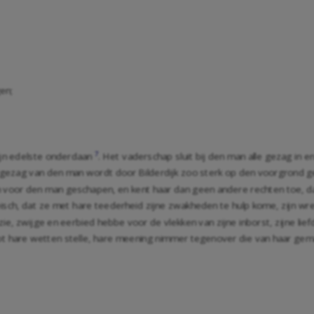
en;
7
ijn edelste onderdaan
. Het vaderschap sluit bij den man alle gezag in e
t gezag van den man wordt door Bilderdijk zoo sterk op den voorgrond g
 en voor den man geschapen, en kent haar dan geen andere rechten toe, 
 eisch, dat ze met hare teederheid zijne zwakheden te hulp kome, zijn wr
ie, zwijge en eerbied hebbe voor de vlekken van zijne inborst, zijne lie
 tot hare wetten stelle, hare meening nimmer tegenover die van haar gem