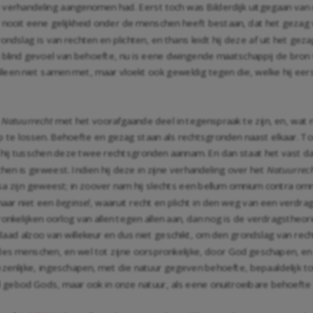
e verhandeling aangenomen had. Eerst toch was Bilderdijk uitgegaan van 
er nooit eene gelijkheid onder de menschen heeft bestaan, dat het gezag 
ondslag is van rechten en plichten, en thans leidt hij deze af uit het g
n blind gevoel van behoefte, nu is eene dwingende maatschappij de bron v
t alleen niet samen met, maar vloekt ook geweldig tegen die, welke hij ee
t
Natuurrecht
met het voorafgaande deel in tegenspraak te zijn, en, wat nog
op te lossen. Behoefte en gezag staan als rechtsgronden naast elkaar. T
hij tusschen deze twee rechtsgronden aannam. En dan staat het vast dat Bi
hen is geweest. Indien hij deze in zijne verhandeling over het
Natuurrec
sa zijn geweest; in zoover nam hij slechts een bellum omnium contra omn
maar niet een
beginsel
, waaruit recht en plicht in den weg van een verd
onkelijken oorlog van allen tegen allen aan, dan nog is de verdragstheor
 daad alzoo van willekeur en dus niet geschikt, om den grondslag van rech
 des menschen, en wel tot zijne oorspronkelijke, door God geschapen, e
nlijke, ingeschapen, met die natuur gegeven behoefte, bepaaldelijk tot 
d gebod Gods, maar ook in onze natuur, als eene onuitroeibare behoefte