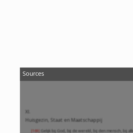
Sources
XI.
Huisgezin, Staat en Maatschappij
Gelijk bij God, bij de wereld, bij den mensch, bij 
|169|