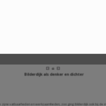
Bilderdijk als denker en dichter
alle zijne vatbaarheden en werkzaamheden, zoo ging Bilderdijk ook bij de 