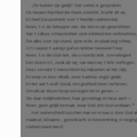
„De kunnen zijn gelijk". Dat vonnis is gesproken.
De nieuwe Wijsheid die thans voorlicht, bracht dit uit,
En heel Europa knielt voor 't heerlijk raadsbesluit.
Neen, 't is de Schepper niet, die één in zijn gewrochten,
Aan 't talloos schepslenheir zijne éénheid kon verknochten,
Die alles voor zijn stand, zijne orde, en plaatsing schiep,
In 't roepen 't aanzijn gaf en nimmer tweewerf riep:
Neen, 't is die God niet, die u voortbracht, stervelingen!
Een Geest is't, zwak als wij, van wien wij 't licht ontfingen.
Dees vormde 't menschdom bij miljoenen uit het slijk,
En wiep ze door elkaâr, eens Kadmus oogst gelijk;
En liet aan 't wuft Geval, een godheid meer verheven,
Om elk uit dezen hoop een eigen lot te geven. —
Zie daar Gelijkheidsleer; haar grondslag; en heur aart! —
4
Neen, geen gelijk bestaat, waar God zich God verklaart.
Het onderscheid tusschen man en vrouw is door God als
maaksel, lichaams-, geestkracht en bestemming, in neigi
toebetrouwd werd: