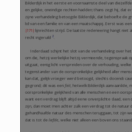
Bilderdijk in het eerste en voornaamste deel van diezelfd
en gelijke, oneindige rechten hadden; thans zegt hij, dat 
zijne verhandeling betoogde Bilderdijk, dat behoefte de gr
lid van een familie en van een maatschappij. Eerst was ee
lijnrechten strijd. De laatste redeneering hangt nie
|171|
2
recht ingeruild
.
Inderdaad schijnt het slot van de verhandeling over he
om die, hetzij werkelijke hetzij vermeende, tegenspraak 
uitgaat, eenig licht verspreiden over de verhouding, welke 
tegenstander van de oorspronkelijke gelijkheid aller mensc
kan dat, gelijk vroeger werd betoogd, slechts docendi cau
gegrond; dit was een
feit
, hetwelk Bilderdijk aanvaardde, 
oorspronkelijke gelijkheid van alle menschen en een oorspr
want een verdrag blijft altijd eene onverplichte daad, een
zijn, dan moet men achter zulk een verdrag tot de natuur
gehandhaafde natuur des menschen teruggaan, tot zijn weze
dat is tot de
liefde
, welke niet alleen een boven ons staan