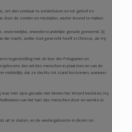
as, om den zondaar te wederbaren en tot geloof en
as door de zonden en misdaden, weder levend te maken.
e, onverwinlijke, onwederstandelijke genade genoemd. Zij
an die macht, welke God gewrocht heeft in Christus, als Hij
dan in tegenstelling met de leer der Pelagianen en
rgeboorte den wil des menschen in plaatsten en van de
zin
middellijk, dat ze slechts tot stand kon komen, wanneer
j was met zijne genade niet binnen het Woord besloten, Hij
 schuilhoeken van het hart des menschen door en werkte er
 uit te sluiten, en de wedergeboorte in dezen zin