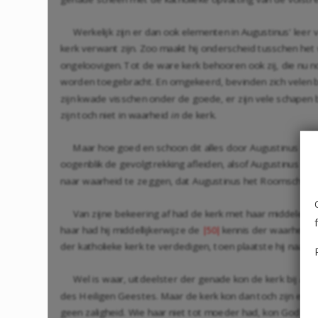
Werkelijk zijn er dan ook elementen in Augustinus' lee
kerk verwant zijn. Zoo maakt hij onderscheid tusschen het
ongeloovigen. Tot de ware kerk behooren ook zij, die nu n
worden toegebracht. En omgekeerd, bevinden zich velen bin
zijn kwade visschen onder de goede, er zijn vele schapen
zijn toch niet in waarheid
in
de kerk.
Maar hoe goed en schoon dit alles door Augustinus oo
oogenblik de gevolgtrekking afleiden, alsof Augustinus we
naar waarheid te zeggen, dat Augustinus het Roomsche ker
Van zijne bekeering af had de kerk met haar middelen v
haar had hij middellijkerwijze de
kennis der waarheid, 
|50|
der katholieke kerk te verdedigen, toen plaatste hij naast
Wel is waar, uitdeelster der genade kon de kerk bij A
des Heiligen Geestes. Maar de kerk kon dan toch zijn en w
geen zaligheid. Wie haar niet tot moeder had, kon God nie