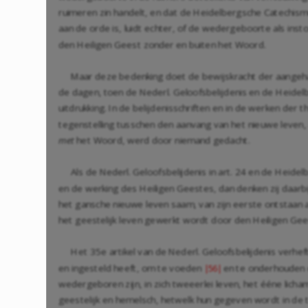
ruimeren zin handelt, en dat de Heidelbergsche Catechismu
aan de orde is, luidt echter, of de wedergeboorte als inst
den Heiligen Geest zonder en buiten het Woord.
Maar deze bedenking doet de bewijskracht der aangehaa
de dagen, toen de Nederl. Geloofsbelijdenis en de Heidel
uitdrukking. In de belijdenisschriften en in de werken de
tegenstelling tusschen den aanvang van het nieuwe leven,
met
het Woord, werd door niemand gedacht.
Als de Nederl. Geloofsbelijdenis in art. 24 en de Hei
en de werking des Heiligen Geestes, dan denken zij daarbij
het gansche nieuwe leven saam, van zijn eerste ontstaan a
het geestelijk leven gewerkt wordt door den Heiligen Ge
Het 35e artikel van de Nederl. Geloofsbelijdenis verhef
en ingesteld heeft, om te voeden
en te onderhouden d
|56|
wedergeboren zijn, in zich tweeerlei leven, het ééne lich
geestelijk en hemelsch, hetwelk hun gegeven wordt in de