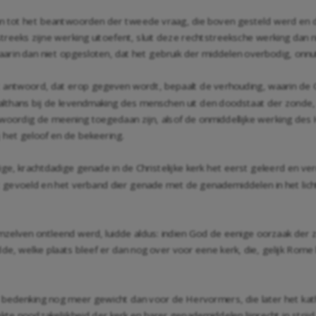
an tot het beantwoorden der tweede vraag, die boven gesteld werd en die
treeks zijne werking uitoefent, sluit deze rechtstreeksche werking dan n
daarin dan niet opgesloten, dat het gebruik der middelen overbodig, onnut
 antwoord, dat erop gegeven wordt, bepaalt de verhouding, waarin de Ger
thans bij de levendmaking des menschen uit den doodstaat der zonde, o
woordig de meening toegedaan zijn, alsof de onmiddellijke werking des
 het geloof en de bekeering.
ge, krachtdadige genade in de Christelijke kerk het eerst geleerd en ver
evoeld en het verband dier genade met de genademiddelen in het licht
mzelven ontleend werd, luidde aldus: indien God de eenige oorzaak der
idde, welke plaats bleef er dan nog over voor eene kerk, die, gelijk Rom
de bedenking nog meer gewicht dan voor de Hervormers, die later het ka
e noodzakelijkheid der kerk en harer genademiddelen lijnrecht in strijd 