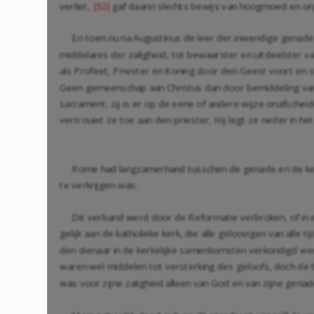
verliet,
gaf daarin slechts bewijs van hoogmoed en on
|52|
En toen nu na Augustinus de leer der inwendige genade
middelares der zaligheid, tot bewaarster en uitdeelster va
als Profeet, Priester en Koning door den Geest voort en s
Geen gemeenschap aan Christus dan door bemiddeling van de
sacrament, zij is er op de eene of andere wijze onafschei
vertrouwt ze toe aan den priester, Hij legt ze neder in he
Rome had langzamerhand tusschen de genade en de kerk
te verkrijgen was.
Dit verband werd door de Reformatie verbroken, of in e
gelijk aan de katholieke kerk, die alle geloovigen van alle 
den dienaar in de kerkelijke samenkomsten verkondigd w
waren wel middelen tot versterking des geloofs, doch de
was voor zijne zaligheid alleen van God en van zijne gen