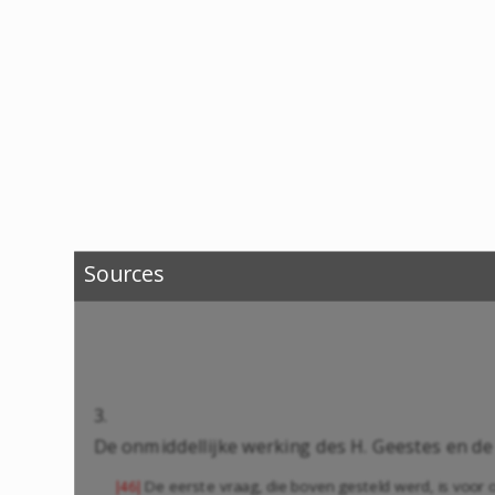
Sources
3.
De onmiddellijke werking des H. Geestes en d
De eerste vraag, die boven gesteld werd, is voor
|46|