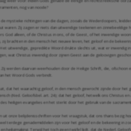
vraag weer voor: indien Gods genade de eenige en rechtstreeksche oorzaa
cramenten, nog van noode?
 de mystieke richtingen van die dagen, zooals de Wederdoopers, leidden
nut waren. Zij zagen er niets dan uitwendige teekenen en zinnebeeldige h
 God alleen, of de Christus in ons, of de Geest, of het inwendige woord
j brachten in den mensch het nieuwe leven, het geloof en de bekeerin
Het uitwendige, gepredikte Woord drukte slechts uit, wat er inwendig i
ogen, wat Christus inwendig door zijnen Geest aan de geloovigen gescho
ij werden daarvan weerhouden door de Heilige Schrift, die, ofschoon e
 van het Woord Gods verbindt.
s uit, dat het waarachtig geloof, in den mensch gewrocht zijnde door h
h (Ned. Geloofsbel. art. 24); dat het geloof, hetwelk ons Christus en 
des heiligen evangelies en het sterkt door het gebruik van de sacrament
 uit onze belijdenisschriften voor het vraagstuk, dat ons thans bezig h
wel terdege genademiddelen zijn voor het geloof en de bekeering in zoo
heiligmaking. Terwijl het toch geen twijfel lijdt, dat de Nederl. Geloofs