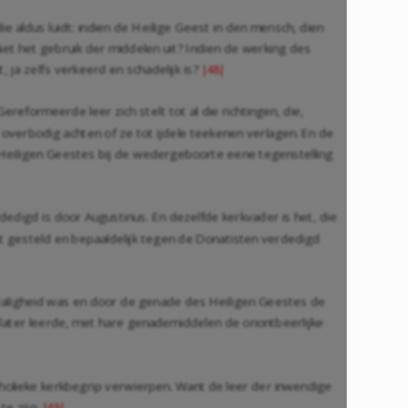
 aldus luidt: indien de Heilige Geest in den mensch, dien
iet het gebruik der middelen uit? Indien de werking des
, ja zelfs verkeerd en schadelijk is?
|48|
eformeerde leer zich stelt tot al die richtingen, die,
verbodig achten of ze tot ijdele teekenen verlagen. En de
 Heiligen Geestes bij de wedergeboorte eene tegenstelling
dedigd is door Augustinus. En dezelfde kerkvader is het, die
 gesteld en bepaaldelijk tegen de Donatisten verdedigd
 zaligheid was en door de genade des Heiligen Geestes de
e later leerde, met hare genademiddelen de onontbeerlijke
tholieke kerkbegrip verwierpen. Want de leer der inwendige
te zijn.
|49|