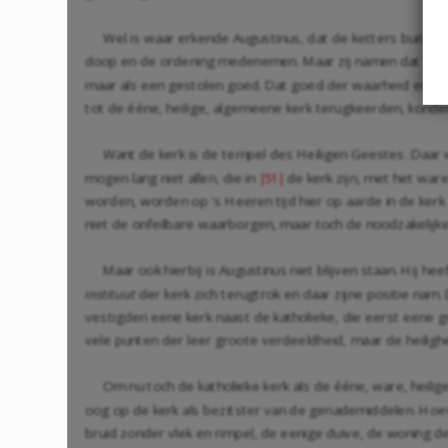
Wel is waar erkende Augustinus, dat de ketters buiten 
doop en de ordening medenemen. Maar zij namen dat alles 
maar als een gestolen goed. Dat goed der waarheid en des
tot de ééne, heilige, algemeene kerk terugkeerden, konden 
Want de kerk is de tempel des Heiligen Geestes. Daar woo
mogen lang niet allen, die in
de kerk zijn, met het ware
|51|
worden, worden op 's Heeren tijd hier op aarde in de kerk
niet de onfeilbare waarborgen, maar toch de noodzakelijke
Maar ook hierbij is Augustinus niet blijven staan. Hij 
instituut
der kerk zich terugtrok en daar zijne positie nam
vestigden eene kerk naast de katholieke, die eerst eene gro
vele punten der leer groote verdeeldheid, maar de heilighe
Om nu toch de katholieke kerk als de ééne, ware, heili
oog op de kerk als bezitster van de genademiddelen. Hoeve
bruid zonder vlek en rimpel, de eenige duive, de woning 