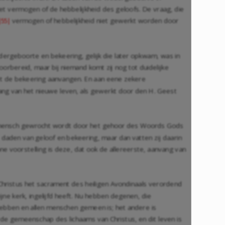
et vermogen of de hebbelijkheid des geloofs. De vraag, die
vermogen of hebbelijkheid niet gewerkt worden door
|55|
ergeboorte en bekeering, gelijk die later opkwam, was in
rbereid, maar bij niemand komt zij nog tot duidelijke
met de bekeering aanvangen. En aan eene zekere
ng van het nieuwe leven, als gewerkt door den H. Geest
den mensch gewrocht wordt door het gehoor des Woords Gods
e daden van geloof en bekeering, maar dan vatten zij daarin
e voorstelling is deze, dat ook de allereerste, aanvang van
 Christus het sacrament des heiligen Avondinaals verordend
jne kerk, ingelijfd heeft. Nu hebben degenen, die
 hebben en allen menschen gemeen is; het andere is
e gemeenschap des lichaams van Christus, en dit leven is