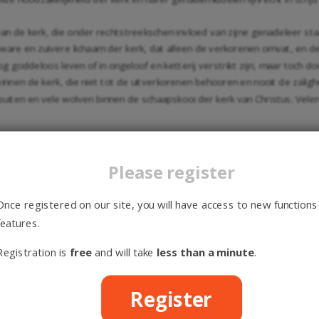
r van de kerk, die onder rechtstreekschen invloed van zijne genadeleer 
 ware en zuivere lichaam der kerk, dat alleen de verkorenen omvat, en 
og goddeloos leven of in ongeloof en ketterij verstrikt zijn, maar toch
nen de kerk, die niet tot de uitverkorenen behooren en nooit de zalighei
 buiten en vele wolven binnen de schaapskooi der kerk van Christus. Ve
k gezegd is, en daarom door de Protestantsche Godgeleerden dikwerf m
rkelijk door zijne genadeleer tot een ander kerkbegrip gekomen zou zij
Please register
kbegrip, dat in zijne dagen zich reeds begon te ontwikkelen, niet verzw
Once registered on our site, you will have access to new functions
an genade en schatten van heil, met haar grootsche eenheid en breede k
features.
het geloof aan het evangelie te danken. En toen hij dus later genoodza
 zijne leer der genade, eene leer van de kerk, die haar verhief tot de wo
Registration is
free
and will take
less than a minute
.
ugustinus in waarheid niet meer zijn. Want God was het, die de zaligma
Register
as bij Augustinus inderdaad de kring, binnen welken de Heilige Geest a
t tot Vader hebben.