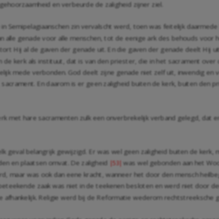
gehoorzaamheid en verbeurde de zaligheid zijner ziel.
 in Semipelagiaanschen zin vervalscht werd, toen was feitelijk daarmed
n alle genade voor alle menschen, tot de eenige ark des behouds voor hee
tort Hij al de gaven der genade uit. En die gaven der genade deelt Hij u
 kerk als instituut, dat is van den priester, die in het sacrament over
delijk mede verbonden. God deelt zijne genade niet zelf uit, inwendig e
t sacrament. En daarom is er geen zaligheid buiten de kerk, buiten den pr
 met hare sacramenten zulk een onverbrekelijk verband gelegd, dat e
lk geval belangrijk gewijzigd. Er was wel geen zaligheid buiten de ker
tijden en plaatsen omvat. De zaligheid
was wel gebonden aan het Woor
|53|
erd, maar was ook dan eene kracht, wanneer het door den mensch heilb
 beteekende zaak was niet in de teekenen besloten en werd niet door d
ade afhankelijk. Religie werd bij de Reformatie wederom rechtstreeksch