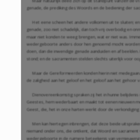
Maar natuurlijk deed zich op dit standpunt vanzelf de 
genade, de prediking des Woords en de bediening der sa
Het eene scheen het andere volkomen uit te sluiten; en
genade, zoo niet schadelijk, dan toch vrij overbodig en on
maar niet konden te weeg brengen, wat er niet was. Immers
wedergeboorte anders door hen genoemd mocht worden, zi
doen, dan die inwendige genade aanduiden en af beelden. 
stond; en de sacramenten stelden slechts uiterlijk voor o
Maar de Gereformeerden konden hierin niet medegaan. Z
de zaligheid aan het geloof en het geloof aan het gehoor
Dienovereenkomstig spraken zij het in hunne belijdeni
Geestes, hem wederbaart en maakt tot eenen nieuwen mensc
Geest, die, het in onze harten werkt door de verkondiging 
Men kan hiertegen inbrengen, dat deze beide uitspraken
niemand onder ons, die ontkent, dat Woord en sacrament 
wedergeboorte in de ruimere beteekenis van vernieuwing en 