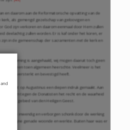
staan en daarom aan de Reformatorische opvatting van de
de kerk, als gemengd gezelschap van geloovigen en
 door God zijn verkoren en daarom eenmaal door Hem zullen
d deelachtig zullen worden. Er is kaf onder het koren, er
len zijn in de gemeenschap der sacramenten
met
de kerk en
et instemming is aangehaald, wij mogen daaruit toch geen
n, dan hetgeen toen algemeen heerschte. Veelmeer is het
akt maar versterkt en bevestigd heeft.
 and
atholiciteit op Augustinus een diepen indruk gemaakt. Aan
akt werd, om tegen de Donatisten het recht en de waarheid
ning en het gebied van den Heiligen Geest.
kende genade inwendig en verborgen schonk door de werking
lleen met zijne genade woonde en werkte. Buiten haar was er