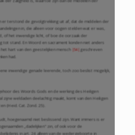
k der zaligheid is, waartoe zijn dan de middelen der
 er terstond de gevolgtrekking uit af, dat de middelen der
andelingen in, die alleen voor oogen stelden wat er was,
, of het inwendige licht, of boe de oorzaak der
g tot stand. En Woord en sacrament konden niet anders
n het hart van den geestelijken mensch
geschreven
|54|
nken had.
ene inwendige genade leerende, toch zoo beslist mogelijk,
et gehoor des Woords Gods en de werking des Heiligen
al zijne weldaden deelachtig maakt, komt van den Heiligen
en (Heid. Cat. Zond. 25).
oudt, hoegenaamd niet beslissend zijn. Want immers is er
genaamden „dadelijken" zin, of ook voor de
belijdenis in art. 24 alleen van de wedergeboorte in